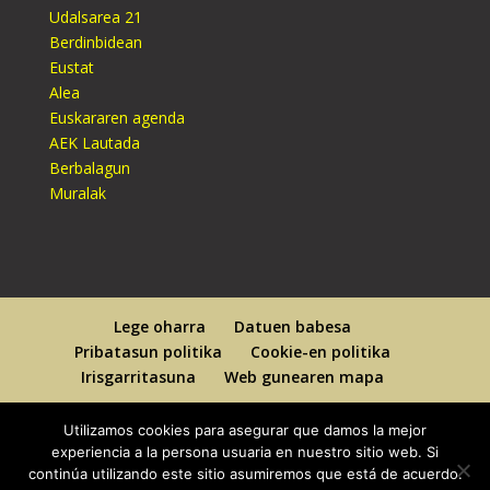
Udalsarea 21
Berdinbidean
Eustat
Alea
Euskararen agenda
AEK Lautada
Berbalagun
Muralak
Lege oharra
Datuen babesa
Pribatasun politika
Cookie-en politika
Irisgarritasuna
Web gunearen mapa
Utilizamos cookies para asegurar que damos la mejor
experiencia a la persona usuaria en nuestro sitio web. Si
continúa utilizando este sitio asumiremos que está de acuerdo.
Designed By
Elegant Themes
| Powered By