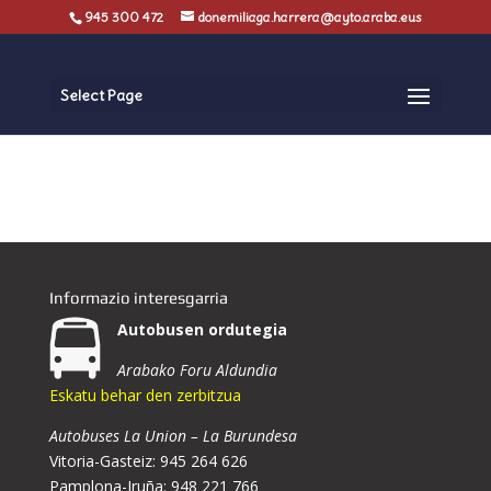
945 300 472
donemiliaga.harrera@ayto.araba.eus
Select Page
Informazio interesgarria
Autobusen ordutegia
Arabako Foru Aldundia
Eskatu behar den zerbitzua
Autobuses La Union – La Burundesa
Vitoria-Gasteiz: 945 264 626
Pamplona-Iruña: 948 221 766