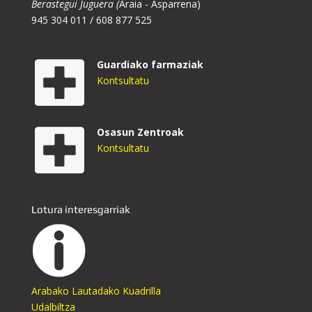
Berastegui Juguera (
Araia - Asparrena)
945 304 011 / 608 877 525
Guardiako farmaziak
Kontsultatu
Osasun Zentroak
Kontsultatu
Lotura interesgarriak
Arabako Lautadako Kuadrilla
Udalbiltza