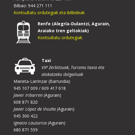
Bilbao: 944 271 111
Kontsultatu ordutegiak eta ibilbideak
Renfe (Alegría-Dulantzi, Agurain,
Araiako tren geltokiak)
Kontsultatu ordutegiak
Taxi
VIP Zerbitzuak, Turismo taxia eta
alokatzeko ibilgailuak
Marieta-Larrinzar (Barrundia)
945 107 009 / 609 417 618
Javier Iribarren (
Agurain)
608 871 820
Javier López de Vicuña (
Agurain)
945 300 422
Ignacio Lauzurica (
Agurain)
680 871 559