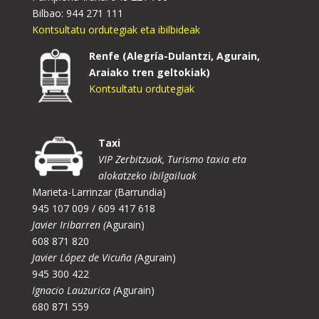
Bilbao: 944 271 111
Kontsultatu ordutegiak eta ibilbideak
Renfe (Alegría-Dulantzi, Agurain,
Araiako tren geltokiak)
Kontsultatu ordutegiak
Taxi
VIP Zerbitzuak, Turismo taxia eta
alokatzeko ibilgailuak
Marieta-Larrinzar (Barrundia)
945 107 009 / 609 417 618
Javier Iribarren (
Agurain)
608 871 820
Javier López de Vicuña (
Agurain)
945 300 422
Ignacio Lauzurica (
Agurain)
680 871 559