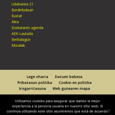
Udalsarea 21
Berdinbidean
Eustat
Alea
Euskararen agenda
AEK Lautada
Berbalagun
Muralak
Lege oharra
Datuen babesa
Pribatasun politika
Cookie-en politika
Irisgarritasuna
Web gunearen mapa
Utilizamos cookies para asegurar que damos la mejor
experiencia a la persona usuaria en nuestro sitio web. Si
continúa utilizando este sitio asumiremos que está de acuerdo.
Designed By
Elegant Themes
| Powered By