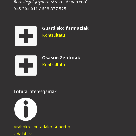
Berastegui Juguera (
Araia - Asparrena)
945 304 011 / 608 877 525
Guardiako farmaziak
Kontsultatu
Osasun Zentroak
Kontsultatu
Lotura interesgarriak
Arabako Lautadako Kuadrilla
Udalbiltza