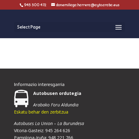
945 300 472
donemiliaga.harrera@ayto.araba.eus
Select Page
Informazio interesgarria
Autobusen ordutegia
Arabako Foru Aldundia
Eskatu behar den zerbitzua
Autobuses La Union – La Burundesa
Vitoria-Gasteiz: 945 264 626
Pamplona-Iruña: 948 221 766