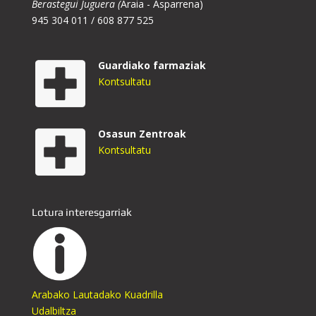
Berastegui Juguera (
Araia - Asparrena)
945 304 011 / 608 877 525
Guardiako farmaziak
Kontsultatu
Osasun Zentroak
Kontsultatu
Lotura interesgarriak
Arabako Lautadako Kuadrilla
Udalbiltza