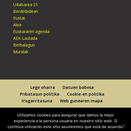
Udalsarea 21
Berdinbidean
Eustat
Alea
Euskararen agenda
AEK Lautada
Berbalagun
Muralak
Lege oharra
Datuen babesa
Pribatasun politika
Cookie-en politika
Irisgarritasuna
Web gunearen mapa
Utilizamos cookies para asegurar que damos la mejor
experiencia a la persona usuaria en nuestro sitio web. Si
continúa utilizando este sitio asumiremos que está de acuerdo.
Designed By
Elegant Themes
| Powered By