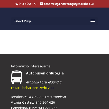
945 300 472
donemiliaga.harrera@ayto.araba.eus
Select Page
Informazio interesgarria
Autobusen ordutegia
Arabako Foru Aldundia
Eskatu behar den zerbitzua
Autobuses La Union – La Burundesa
Vitoria-Gasteiz: 945 264 626
Pamplona-Iruña: 948 221 766