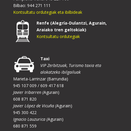
Bilbao: 944 271 111
Kontsultatu ordutegiak eta ibilbideak
Renfe (Alegría-Dulantzi, Agurain,
Araiako tren geltokiak)
Kontsultatu ordutegiak
Taxi
VIP Zerbitzuak, Turismo taxia eta
alokatzeko ibilgailuak
Marieta-Larrinzar (Barrundia)
945 107 009 / 609 417 618
Javier Iribarren (
Agurain)
608 871 820
Javier López de Vicuña (
Agurain)
945 300 422
Ignacio Lauzurica (
Agurain)
680 871 559