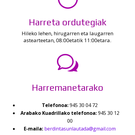
Harreta ordutegiak
Hileko lehen, hirugarren eta laugarren
astearteetan, 08:00etatik 11:00etara.
w
Harremanetarako
Telefonoa:
945 30 04 72
Arabako Kuadrillako telefonoa:
945 30 12
00
E-maila:
berdintasunlautada@gmail.com