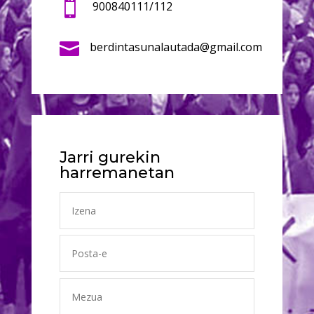

900840111/112

berdintasunalautada@gmail.com
Jarri gurekin
harremanetan