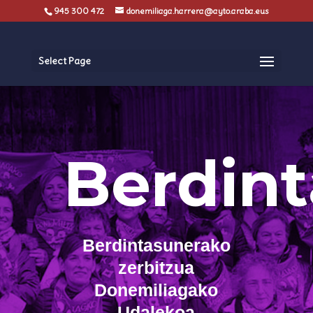
945 300 472
donemiliaga.harrera@ayto.araba.eus
Select Page
Berdin
Berdintasunerako
zerbitzua
Donemiliagako
Udalekoa