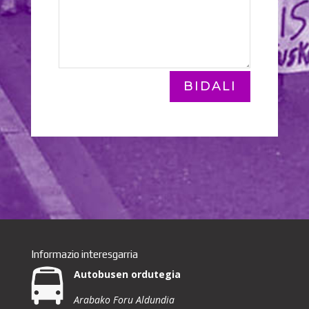
BIDALI
Informazio interesgarria
Autobusen ordutegia
Arabako Foru Aldundia