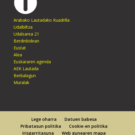
Arabako Lautadako Kuadrilla
Udalbiltza
Udalsarea 21
Berdinbidean
Eustat
Alea
Euskararen agenda
AEK Lautada
Berbalagun
Muralak
Lege oharra
Datuen babesa
Pribatasun politika
Cookie-en politika
Irisgarritasuna
Web gunearen mapa