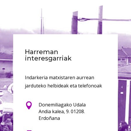
Harreman
interesgarriak
Indarkeria matxistaren aurrean
jarduteko helbideak eta telefonoak

Donemiliagako Udala
Andia kalea, 9. 01208.
Erdoñana