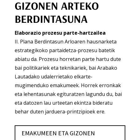
GIZONEN ARTEKO
BERDINTASUNA
Elaborazio prozesu parte-hartzailea
II. Plana Berdintasun Arloaren hausnarketa
estrategikoko partaidetza-prozesu batetik
abiatu da. Prozesu horretan parte hartu dute
bai politikariek eta teknikariek, bai Arabako
Lautadako udalerrietako elkarte-
mugimenduko emakumeek. Horrek erronkak
eta lehentasunak egituratzen lagundu du, bai
eta datozen lau urteetan ekintza bideratu
behar duten jarduera-printzipioek ere.
EMAKUMEEN ETA GIZONEN