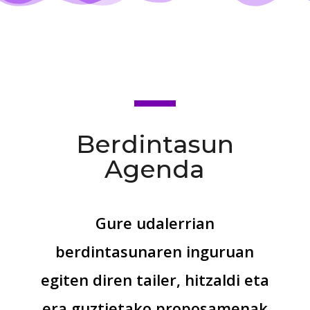
Berdintasun
Agenda
Gure udalerrian
berdintasunaren inguruan
egiten diren tailer, hitzaldi eta
era guztietako proposamenak