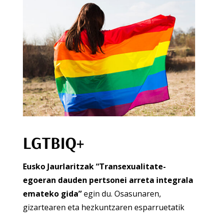
LGTBIQ+
Eusko Jaurlaritzak
“Transexualitate-
egoeran dauden pertsonei arreta integrala
emateko gida”
egin du. Osasunaren,
gizartearen eta hezkuntzaren esparruetatik