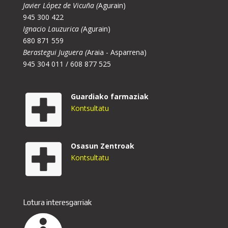
Javier López de Vicuña (
Agurain)
945 300 422
Ignacio Lauzurica (
Agurain)
680 871 559
Berastegui Juguera (
Araia - Asparrena)
945 304 011 / 608 877 525
Guardiako farmaziak
Kontsultatu
Osasun Zentroak
Kontsultatu
Lotura interesgarriak