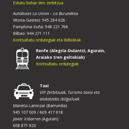
Eskatu behar den zerbitzua
Autobuses La Union – La Burundesa
Vitoria-Gasteiz: 945 264 626
Pamplona-Iruña: 948 221 766
Bilbao: 944 271 111
Kontsultatu ordutegiak eta ibilbideak
Renfe (Alegría-Dulantzi, Agurain,
Araiako tren geltokiak)
Kontsultatu ordutegiak
Taxi
VIP Zerbitzuak, Turismo taxia eta
alokatzeko ibilgailuak
Marieta-Larrinzar (Barrundia)
945 107 009 / 609 417 618
Javier Iribarren (
Agurain)
608 871 820