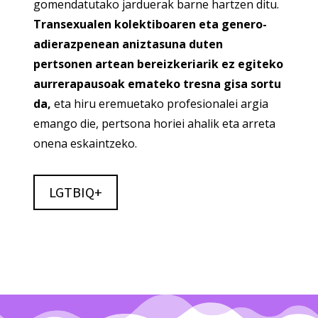
gomendatutako jarduerak barne hartzen ditu.
Transexualen kolektiboaren eta genero-
adierazpenean aniztasuna duten
pertsonen artean bereizkeriarik ez egiteko
aurrerapausoak emateko tresna gisa sortu
da,
eta hiru eremuetako profesionalei argia
emango die, pertsona horiei ahalik eta arreta
onena eskaintzeko.
LGTBIQ+