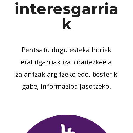
interesgarria
k
Pentsatu dugu esteka horiek
erabilgarriak izan daitezkeela
zalantzak argitzeko edo, besterik
gabe, informazioa jasotzeko.