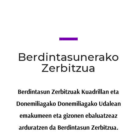
Berdintasunerako
Zerbitzua
Berdintasun Zerbitzuak Kuadrillan eta
Donemiliagako Donemiliagako Udalean
emakumeen eta gizonen ebaluatzeaz
arduratzen da Berdintasun Zerbitzua.