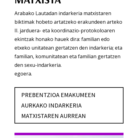
Arabako Lautadan indarkeria matxistaren
biktimak hobeto artatzeko erakundeen arteko
II. jarduera- eta koordinazio-protokoloaren
ekintzak honako hauek dira: familian edo
etxeko unitatean gertatzen den indarkeria; eta
familian, komunitatean eta familian gertatzen
den sexu-indarkeria.
egoera.
PREBENTZIOA EMAKUMEEN
AURKAKO INDARKERIA
MATXISTAREN AURREAN