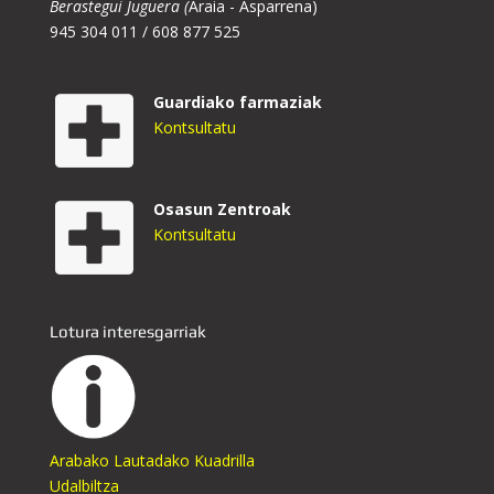
Berastegui Juguera (
Araia - Asparrena)
945 304 011 / 608 877 525
Guardiako farmaziak
Kontsultatu
Osasun Zentroak
Kontsultatu
Lotura interesgarriak
Arabako Lautadako Kuadrilla
Udalbiltza