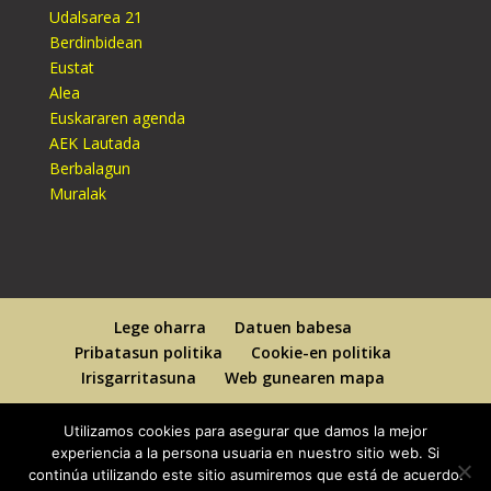
Udalsarea 21
Berdinbidean
Eustat
Alea
Euskararen agenda
AEK Lautada
Berbalagun
Muralak
Lege oharra
Datuen babesa
Pribatasun politika
Cookie-en politika
Irisgarritasuna
Web gunearen mapa
Utilizamos cookies para asegurar que damos la mejor
experiencia a la persona usuaria en nuestro sitio web. Si
continúa utilizando este sitio asumiremos que está de acuerdo.
Designed By
Elegant Themes
| Powered By