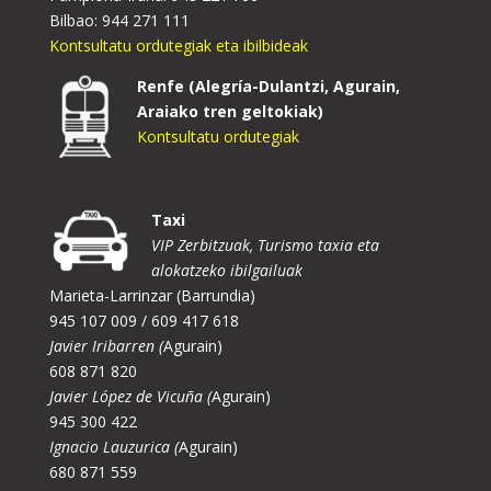
Bilbao: 944 271 111
Kontsultatu ordutegiak eta ibilbideak
Renfe (Alegría-Dulantzi, Agurain,
Araiako tren geltokiak)
Kontsultatu ordutegiak
Taxi
VIP Zerbitzuak, Turismo taxia eta
alokatzeko ibilgailuak
Marieta-Larrinzar (Barrundia)
945 107 009 / 609 417 618
Javier Iribarren (
Agurain)
608 871 820
Javier López de Vicuña (
Agurain)
945 300 422
Ignacio Lauzurica (
Agurain)
680 871 559