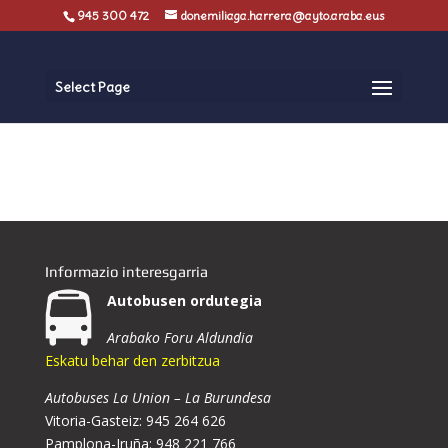
945 300 472
donemiliaga.harrera@ayto.araba.eus
Select Page
Informazio interesgarria
Autobusen ordutegia
Arabako Foru Aldundia
Eskatu behar den zerbitzua
Autobuses La Union – La Burundesa
Vitoria-Gasteiz: 945 264 626
Pamplona-Iruña: 948 221 766