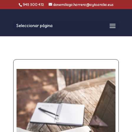
945 300 472
donemiliaga.harrera@ayto.araba.eus
Seleccionar página