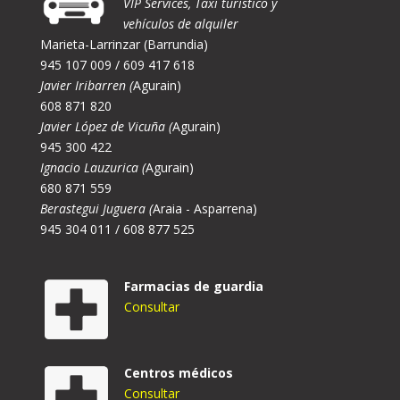
VIP Services, Taxi turístico y
vehículos de alquiler
Marieta-Larrinzar (Barrundia)
945 107 009 / 609 417 618
Javier Iribarren (
Agurain)
608 871 820
Javier López de Vicuña (
Agurain)
945 300 422
Ignacio Lauzurica (
Agurain)
680 871 559
Berastegui Juguera (
Araia - Asparrena)
945 304 011 / 608 877 525
Farmacias de guardia
Consultar
Centros médicos
Consultar