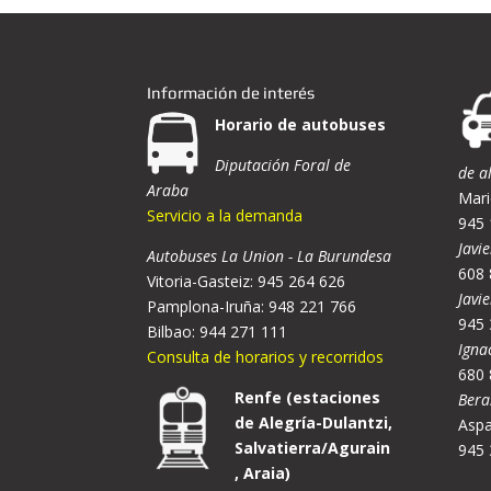
Información de interés
Horario de autobuses
Diputación Foral de
de a
Araba
Mari
Servicio a la demanda
945 
Javie
Autobuses La Union - La Burundesa
608 
Vitoria-Gasteiz: 945 264 626
Javi
Pamplona-Iruña: 948 221 766
945 
Bilbao: 944 271 111
Igna
Consulta de horarios y recorridos
680 
Renfe (estaciones
Bera
de Alegría-Dulantzi,
Aspa
Salvatierra/Agurain
945 
, Araia)