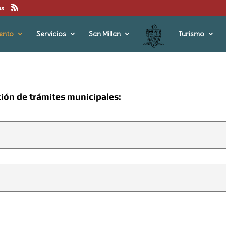
us
ento
Servicios
San Millan
Turismo
ción de trámites municipales: