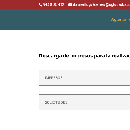
945 300 472
donemiliaga.harrera@ayto.araba.e
Ayuntami
Descarga de impresos para la realiza
IMPRESOS
SOLICITUDES