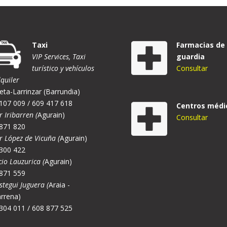
Taxi
Farmacias de
VIP Services, Taxi
guardia
turístico y vehículos
Consultar
lquiler
eta-Larrinzar (Barrundia)
107 009 / 609 417 618
Centros médi
r Iribarren (
Agurain)
Consultar
871 820
er López de Vicuña (
Agurain)
300 422
cio Lauzurica (
Agurain)
871 559
stegui Juguera (
Araia -
rrena)
304 011 / 608 877 525