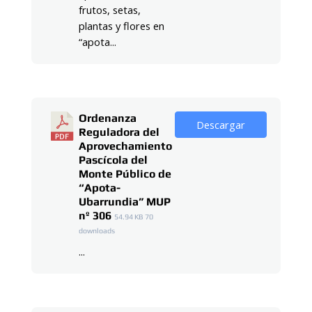
frutos, setas,
plantas y flores en
“apota...
Ordenanza
Descargar
Reguladora del
Aprovechamiento
Pascícola del
Monte Público de
“Apota-
Ubarrundia” MUP
nº 306
54.94 KB
70
downloads
...