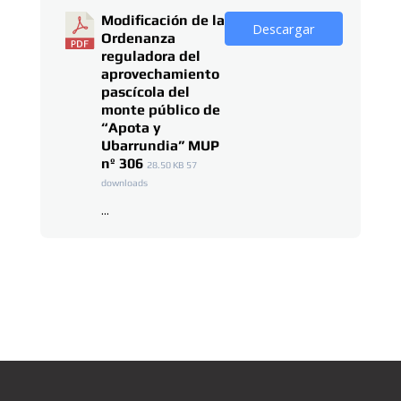
Modificación de la
Descargar
Ordenanza
reguladora del
aprovechamiento
pascícola del
monte público de
“Apota y
Ubarrundia” MUP
nº 306
28.50 KB
57
downloads
...