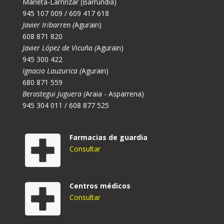
Marieta-Larrinzar (Barrundia)
945 107 009 / 609 417 618
Javier Iribarren (
Agurain)
608 871 820
Javier López de Vicuña (
Agurain)
945 300 422
Ignacio Lauzurica (
Agurain)
680 871 559
Berastegui Juguera (
Araia - Asparrena)
945 304 011 / 608 877 525
Farmacias de guardia
Consultar
Centros médicos
Consultar