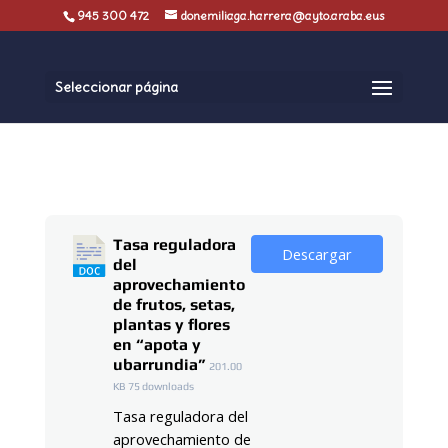
945 300 472
donemiliaga.harrera@ayto.araba.eus
Seleccionar página
Tasa reguladora
Descargar
del
aprovechamiento
de frutos, setas,
plantas y flores
en “apota y
ubarrundia”
201.00
KB
75 downloads
Tasa reguladora del
aprovechamiento de