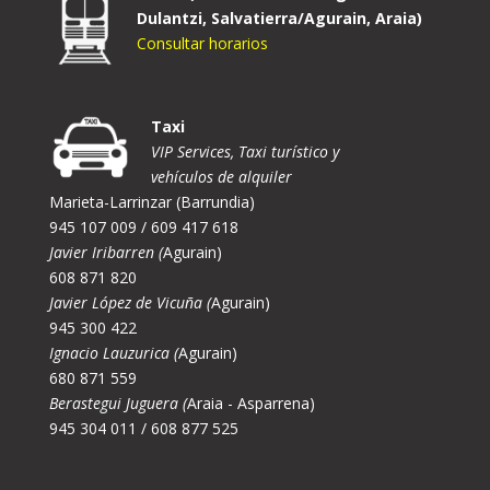
Dulantzi, Salvatierra/Agurain, Araia)
Consultar horarios
Taxi
VIP Services, Taxi turístico y
vehículos de alquiler
Marieta-Larrinzar (Barrundia)
945 107 009 / 609 417 618
Javier Iribarren (
Agurain)
608 871 820
Javier López de Vicuña (
Agurain)
945 300 422
Ignacio Lauzurica (
Agurain)
680 871 559
Berastegui Juguera (
Araia - Asparrena)
945 304 011 / 608 877 525