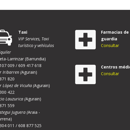
Taxi
Farmacias de
VIP Services, Taxi
guardia
turístico y vehículos
Consultar
lquiler
eta-Larrinzar (Barrundia)
107 009 / 609 417 618
Centros médi
r Iribarren (
Agurain)
Consultar
871 820
er López de Vicuña (
Agurain)
300 422
cio Lauzurica (
Agurain)
871 559
stegui Juguera (
Araia -
rrena)
304 011 / 608 877 525