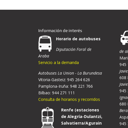
Información de interés
Horario de autobuses
Diputación Foral de
de a
Araba
Mari
Servicio a la demanda
945 
Javie
Autobuses La Union - La Burundesa
608 
Vitoria-Gasteiz: 945 264 626
Javi
Pamplona-Iruña: 948 221 766
945 
Bilbao: 944 271 111
Igna
Consulta de horarios y recorridos
680 
Renfe (estaciones
Bera
de Alegría-Dulantzi,
Aspa
Salvatierra/Agurain
945 