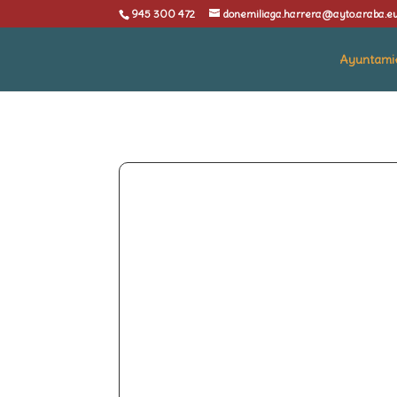
945 300 472
donemiliaga.harrera@ayto.araba.e
Ayuntami