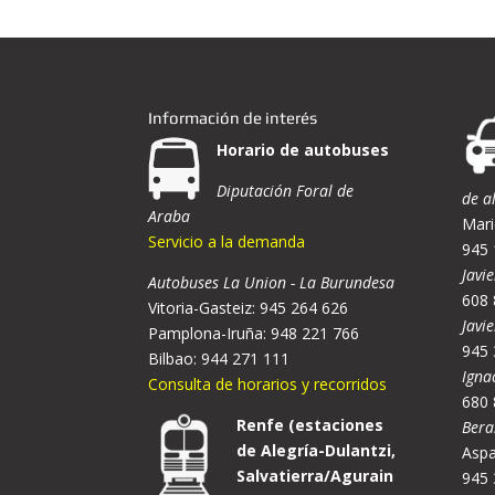
Información de interés
Horario de autobuses
Diputación Foral de
de a
Araba
Mari
Servicio a la demanda
945 
Javie
Autobuses La Union - La Burundesa
608 
Vitoria-Gasteiz: 945 264 626
Javi
Pamplona-Iruña: 948 221 766
945 
Bilbao: 944 271 111
Igna
Consulta de horarios y recorridos
680 
Renfe (estaciones
Bera
de Alegría-Dulantzi,
Aspa
Salvatierra/Agurain
945 