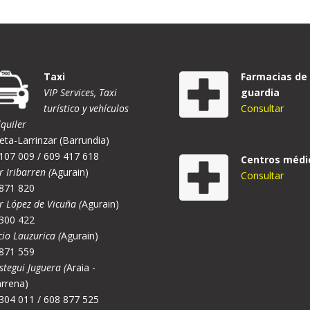
Taxi
Farmacias de
VIP Services, Taxi
guardia
turístico y vehículos
Consultar
lquiler
eta-Larrinzar (Barrundia)
107 009 / 609 417 618
Centros médi
r Iribarren (
Agurain)
Consultar
871 820
er López de Vicuña (
Agurain)
300 422
cio Lauzurica (
Agurain)
871 559
stegui Juguera (
Araia -
rrena)
304 011 / 608 877 525