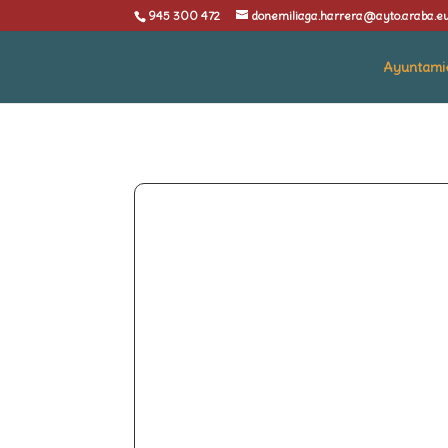
945 300 472
donemiliaga.harrera@ayto.araba.e
Ayuntami