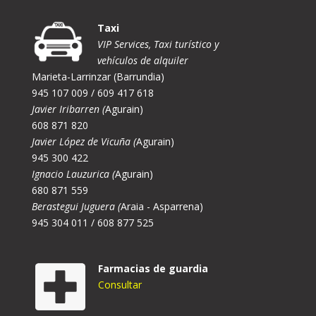
Taxi
VIP Services, Taxi turístico y
vehículos de alquiler
Marieta-Larrinzar (Barrundia)
945 107 009 / 609 417 618
Javier Iribarren (
Agurain)
608 871 820
Javier López de Vicuña (
Agurain)
945 300 422
Ignacio Lauzurica (
Agurain)
680 871 559
Berastegui Juguera (
Araia - Asparrena)
945 304 011 / 608 877 525
Farmacias de guardia
Consultar