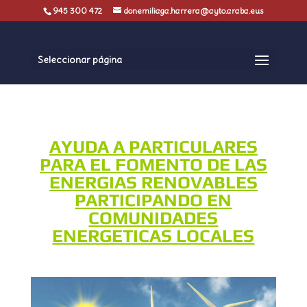
945 300 472
donemiliaga.harrera@ayto.araba.eus
Seleccionar página
AYUDA A PARTICULARES
PARA EL FOMENTO DE LAS
ENERGIAS RENOVABLES
PARTICIPANDO EN
COMUNIDADES
ENERGETICAS LOCALES