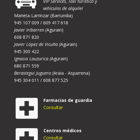
VIP Services, Taxi turístico y
vehículos de alquiler
Marieta-Larrinzar (Barrundia)
945 107 009 / 609 417 618
Javier Iribarren (
Agurain)
608 871 820
Javier López de Vicuña (
Agurain)
945 300 422
Ignacio Lauzurica (
Agurain)
680 871 559
Berastegui Juguera (
Araia - Asparrena)
945 304 011 / 608 877 525
Farmacias de guardia
Consultar
Centros médicos
Consultar