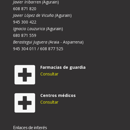
Javier Iribarren (
Agurain)
608 871 820
Javier López de Vicuña (
Agurain)
945 300 422
Ignacio Lauzurica (
Agurain)
680 871 559
Berastegui Juguera (
Araia - Asparrena)
945 304 011 / 608 877 525
Farmacias de guardia
Consultar
Centros médicos
Consultar
Enlaces de interés