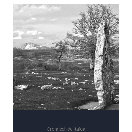
Huellas del psado
Cromlech de Itaida