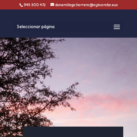
945 300 472
donemiliaga.harrera@ayto.araba.eus
Seleccionar página