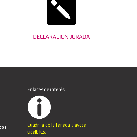

N
DECLARACION JURADA
Enlaces de interés
Cuadrilla de la llanada alavesa
cos
Udalbiltza