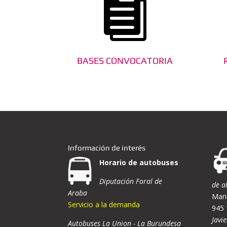

BASES CONVOCATORIA
Información de interés
Horario de autobuses
Diputación Foral de
de a
Araba
Mari
Servicio a la demanda
945 
Javie
Autobuses La Union - La Burundesa