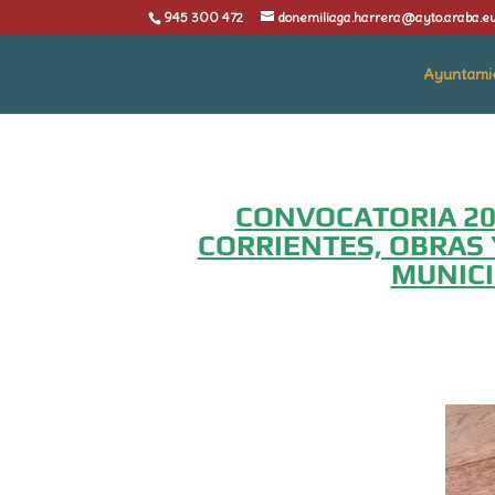
945 300 472
donemiliaga.harrera@ayto.araba.e
Ayuntami
CONVOCATORIA 20
CORRIENTES, OBRAS 
MUNICI