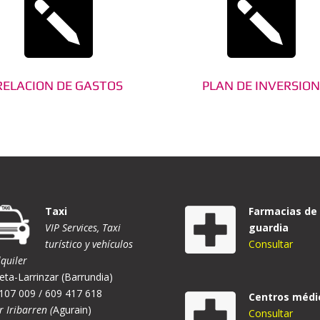


RELACION DE GASTOS
PLAN DE INVERSIO
Taxi
Farmacias de
VIP Services, Taxi
guardia
turístico y vehículos
Consultar
lquiler
eta-Larrinzar (Barrundia)
107 009 / 609 417 618
Centros médi
r Iribarren (
Agurain)
Consultar