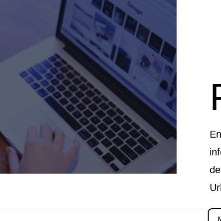
En
in
de
Ur