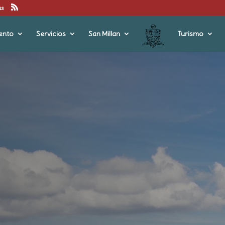
us
ento
Servicios
San Millan
Turismo