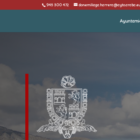
945 300 472
donemiliaga.harrera@ayto.araba.e
Ayuntami