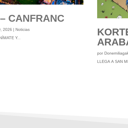
 – CANFRANC
KORT
9, 2026
|
Noticias
ÍMATE Y...
ARABA
por
Donemiliaga
LLEGA A SAN M