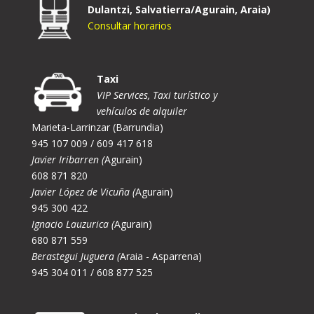
Dulantzi, Salvatierra/Agurain, Araia)
Consultar horarios
Taxi
VIP Services, Taxi turístico y
vehículos de alquiler
Marieta-Larrinzar (Barrundia)
945 107 009 / 609 417 618
Javier Iribarren (
Agurain)
608 871 820
Javier López de Vicuña (
Agurain)
945 300 422
Ignacio Lauzurica (
Agurain)
680 871 559
Berastegui Juguera (
Araia - Asparrena)
945 304 011 / 608 877 525