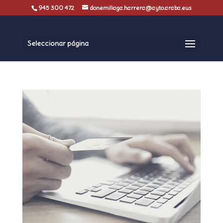
945 300 472
donemiliaga.harrera@ayto.araba.eus
Seleccionar página