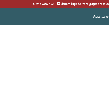
945 300 472
donemiliaga.harrera@ayto.araba.e
Ayuntami