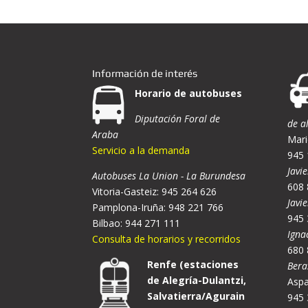
Información de interés
Horario de autobuses
Diputación Foral de
de a
Araba
Mari
Servicio a la demanda
945 
Javie
Autobuses La Union - La Burundesa
608 
Vitoria-Gasteiz: 945 264 626
Javi
Pamplona-Iruña: 948 221 766
945 
Bilbao: 944 271 111
Igna
Consulta de horarios y recorridos
680 
Renfe (estaciones
Bera
de Alegría-Dulantzi,
Aspa
Salvatierra/Agurain
945 