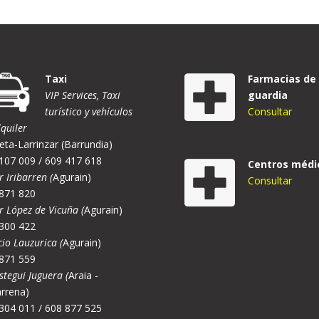
Taxi
Farmacias de
VIP Services, Taxi
guardia
turístico y vehículos
Consultar
lquiler
eta-Larrinzar (Barrundia)
107 009 / 609 417 618
Centros médi
r Iribarren (
Agurain)
Consultar
871 820
er López de Vicuña (
Agurain)
300 422
cio Lauzurica (
Agurain)
871 559
stegui Juguera (
Araia -
rrena)
304 011 / 608 877 525