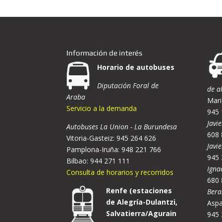
Información de interés
Horario de autobuses
Diputación Foral de
de a
Araba
Mari
Servicio a la demanda
945 
Javie
Autobuses La Union - La Burundesa
608 
Vitoria-Gasteiz: 945 264 626
Javi
Pamplona-Iruña: 948 221 766
945 
Bilbao: 944 271 111
Igna
Consulta de horarios y recorridos
680 
Renfe (estaciones
Bera
de Alegría-Dulantzi,
Aspa
Salvatierra/Agurain
945 