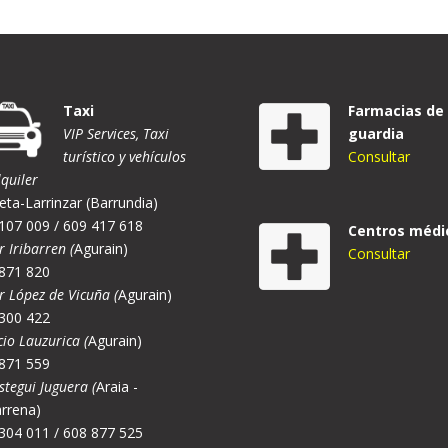
Taxi
Farmacias de
VIP Services, Taxi
guardia
turístico y vehículos
Consultar
lquiler
eta-Larrinzar (Barrundia)
107 009 / 609 417 618
Centros médi
r Iribarren (
Agurain)
Consultar
871 820
er López de Vicuña (
Agurain)
300 422
cio Lauzurica (
Agurain)
871 559
stegui Juguera (
Araia -
rrena)
304 011 / 608 877 525