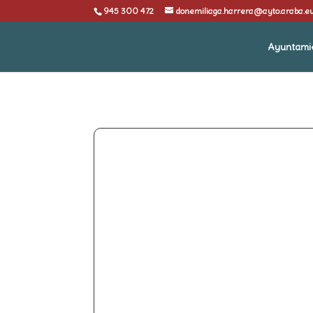
945 300 472
donemiliaga.harrera@ayto.araba.e
Ayuntami