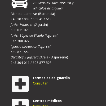
VIP Services, Taxi turístico y
vehículos de alquiler
Marieta-Larrinzar (Barrundia)
945 107 009 / 609 417 618
Javier Iribarren (
Agurain)
608 871 820
Javier López de Vicuña (
Agurain)
945 300 422
Ignacio Lauzurica (
Agurain)
680 871 559
Berastegui Juguera (
Araia - Asparrena)
945 304 011 / 608 877 525
Farmacias de guardia
Consultar
Centros médicos