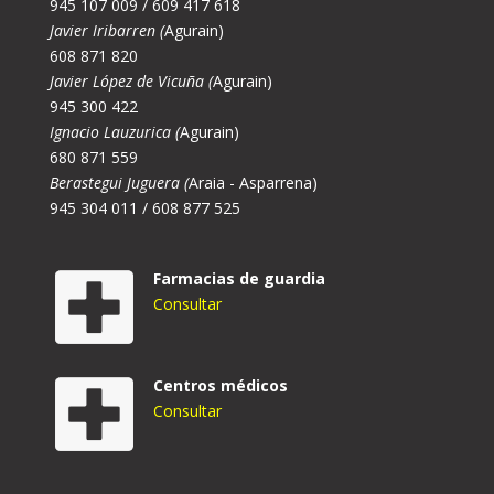
945 107 009 / 609 417 618
Javier Iribarren (
Agurain)
608 871 820
Javier López de Vicuña (
Agurain)
945 300 422
Ignacio Lauzurica (
Agurain)
680 871 559
Berastegui Juguera (
Araia - Asparrena)
945 304 011 / 608 877 525
Farmacias de guardia
Consultar
Centros médicos
Consultar