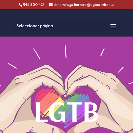
945 300 472
donemiliaga.harrera@ayto.araba.eus
Seleccionar página
LGTB