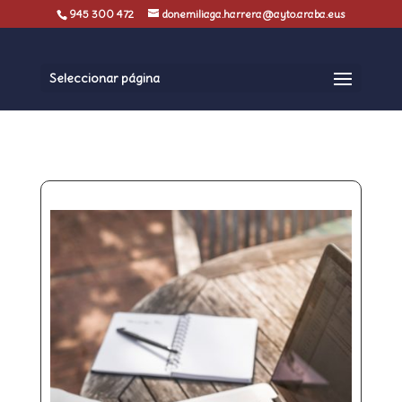
945 300 472
donemiliaga.harrera@ayto.araba.eus
Seleccionar página