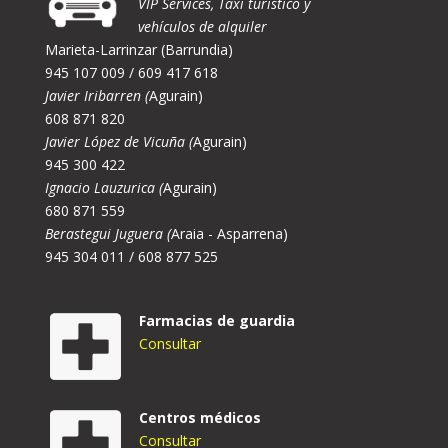
VIP Services, Taxi turístico y
vehículos de alquiler
Marieta-Larrinzar (Barrundia)
945 107 009 / 609 417 618
Javier Iribarren (
Agurain)
608 871 820
Javier López de Vicuña (
Agurain)
945 300 422
Ignacio Lauzurica (
Agurain)
680 871 559
Berastegui Juguera (
Araia - Asparrena)
945 304 011 / 608 877 525
Farmacias de guardia
Consultar
Centros médicos
Consultar