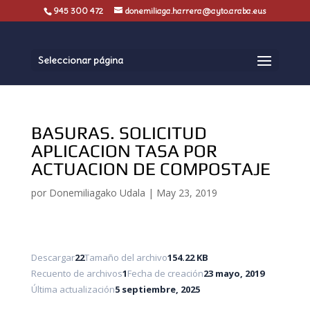
945 300 472
donemiliaga.harrera@ayto.araba.eus
Seleccionar página
BASURAS. SOLICITUD
APLICACION TASA POR
ACTUACION DE COMPOSTAJE
por
Donemiliagako Udala
|
May 23, 2019
Descargar
22
Tamaño del archivo
154.22 KB
Recuento de archivos
1
Fecha de creación
23 mayo, 2019
Última actualización
5 septiembre, 2025