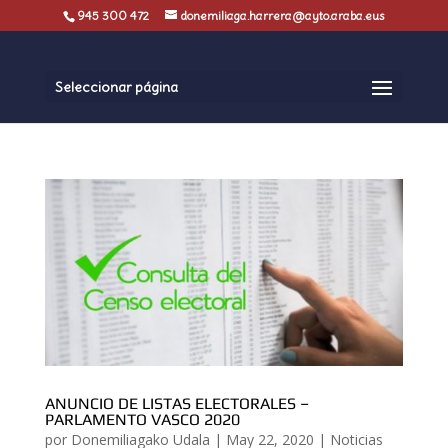
945 300 472
donemiliaga.harrera@ayto.araba.eus
Seleccionar página
ANUNCIO DE LISTAS ELECTORALES –
PARLAMENTO VASCO 2020
por
Donemiliagako Udala
|
May 22, 2020
|
Noticias