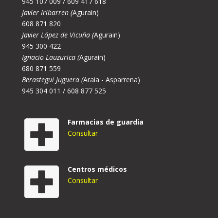
945 107 009 / 609 417 618
Javier Iribarren (
Agurain)
608 871 820
Javier López de Vicuña (
Agurain)
945 300 422
Ignacio Lauzurica (
Agurain)
680 871 559
Berastegui Juguera (
Araia - Asparrena)
945 304 011 / 608 877 525
Farmacias de guardia
Consultar
Centros médicos
Consultar