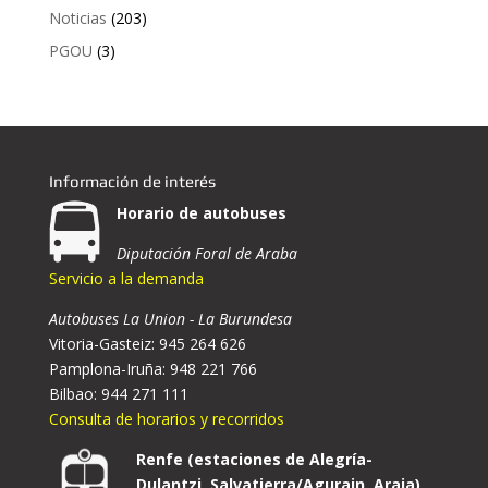
Noticias
(203)
PGOU
(3)
Información de interés
Horario de autobuses
Diputación Foral de Araba
Servicio a la demanda
Autobuses La Union - La Burundesa
Vitoria-Gasteiz: 945 264 626
Pamplona-Iruña: 948 221 766
Bilbao: 944 271 111
Consulta de horarios y recorridos
Renfe (estaciones de Alegría-
Dulantzi, Salvatierra/Agurain, Araia)