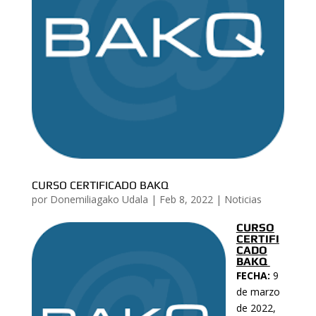
CURSO CERTIFICADO BAKQ
por
Donemiliagako Udala
|
Feb 8, 2022
|
Noticias
CURSO
CERTIFI
CADO
BAKQ
FECHA:
9
de marzo
de 2022,