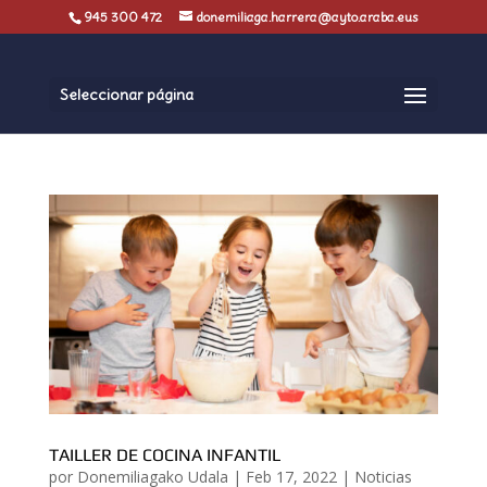
945 300 472
donemiliaga.harrera@ayto.araba.eus
Seleccionar página
TAILLER DE COCINA INFANTIL
por
Donemiliagako Udala
|
Feb 17, 2022
|
Noticias