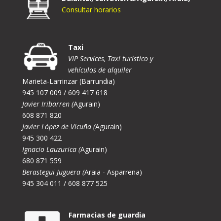
Consultar horarios
Taxi
VIP Services, Taxi turístico y
vehículos de alquiler
Marieta-Larrinzar (Barrundia)
945 107 009 / 609 417 618
Javier Iribarren (
Agurain)
608 871 820
Javier López de Vicuña (
Agurain)
945 300 422
Ignacio Lauzurica (
Agurain)
680 871 559
Berastegui Juguera (
Araia - Asparrena)
945 304 011 / 608 877 525
Farmacias de guardia