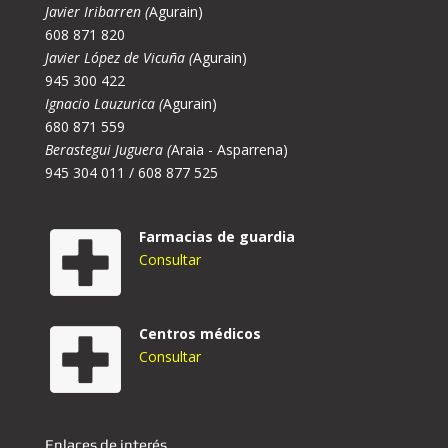
Javier Iribarren (
Agurain)
608 871 820
Javier López de Vicuña (
Agurain)
945 300 422
Ignacio Lauzurica (
Agurain)
680 871 559
Berastegui Juguera (
Araia - Asparrena)
945 304 011 / 608 877 525
Farmacias de guardia
Consultar
Centros médicos
Consultar
Enlaces de interés