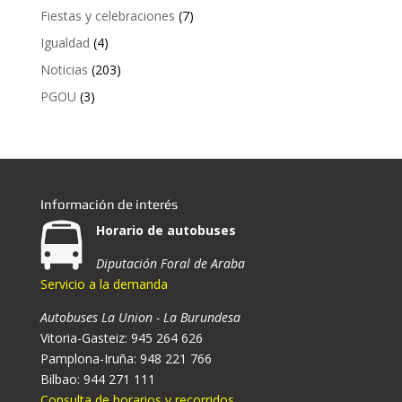
Fiestas y celebraciones
(7)
Igualdad
(4)
Noticias
(203)
PGOU
(3)
Información de interés
Horario de autobuses
Diputación Foral de Araba
Servicio a la demanda
Autobuses La Union - La Burundesa
Vitoria-Gasteiz: 945 264 626
Pamplona-Iruña: 948 221 766
Bilbao: 944 271 111
Consulta de horarios y recorridos