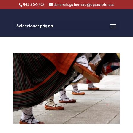
945 300 472
donemiliaga.harrera@ayto.araba.eus
Seleccionar página