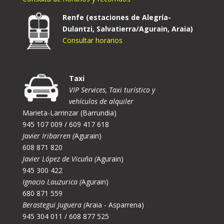
Renfe (estaciones de Alegría-
Dulantzi, Salvatierra/Agurain, Araia)
Consultar horarios
Taxi
VIP Services, Taxi turístico y
vehículos de alquiler
Marieta-Larrinzar (Barrundia)
945 107 009 / 609 417 618
Javier Iribarren (
Agurain)
608 871 820
Javier López de Vicuña (
Agurain)
945 300 422
Ignacio Lauzurica (
Agurain)
680 871 559
Berastegui Juguera (
Araia - Asparrena)
945 304 011 / 608 877 525