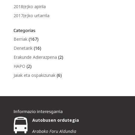
2018(e)ko apirila
2017(e)ko urtarrila
Categorías
Berriak
(167)
Denetarik
(16)
Erakunde Adierazpena
(2)
HAPO
(2)
Jaiak eta ospakizunak
(6)
Informazio interesgarria
Autobusen ordutegia
Arabako Foru Aldundia