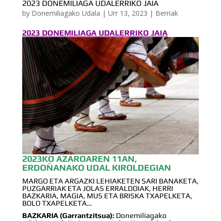
2023 DONEMILIAGA UDALERRIKO JAIA
by
Donemiliagako Udala
|
Urr 13, 2023
|
Berriak
2023 DONEMILIAGA UDALERRIKO JAIA
2023KO AZAROAREN 11AN,
ERDOÑANAKO UDAL KIROLDEGIAN
MARGO ETA ARGAZKI LEHIAKETEN SARI BANAKETA,
PUZGARRIAK ETA JOLAS ERRALDOIAK, HERRI
BAZKARIA, MAGIA, MUS ETA BRISKA TXAPELKETA,
BOLO TXAPELKETA…
BAZKARIA (Garrantzitsua):
Donemiliagako