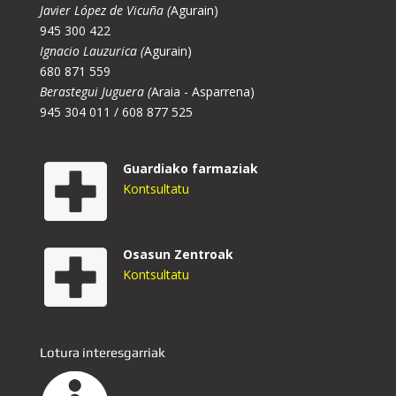
Javier López de Vicuña (
Agurain)
945 300 422
Ignacio Lauzurica (
Agurain)
680 871 559
Berastegui Juguera (
Araia - Asparrena)
945 304 011 / 608 877 525
Guardiako farmaziak
Kontsultatu
Osasun Zentroak
Kontsultatu
Lotura interesgarriak