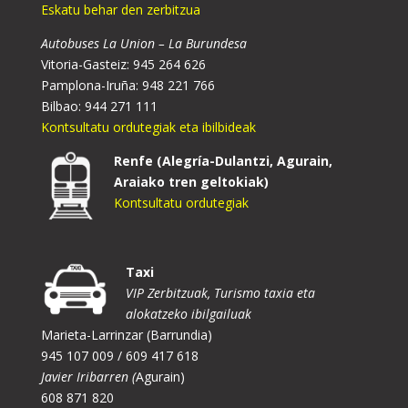
Eskatu behar den zerbitzua
Autobuses La Union – La Burundesa
Vitoria-Gasteiz: 945 264 626
Pamplona-Iruña: 948 221 766
Bilbao: 944 271 111
Kontsultatu ordutegiak eta ibilbideak
Renfe (Alegría-Dulantzi, Agurain,
Araiako tren geltokiak)
Kontsultatu ordutegiak
Taxi
VIP Zerbitzuak, Turismo taxia eta
alokatzeko ibilgailuak
Marieta-Larrinzar (Barrundia)
945 107 009 / 609 417 618
Javier Iribarren (
Agurain)
608 871 820