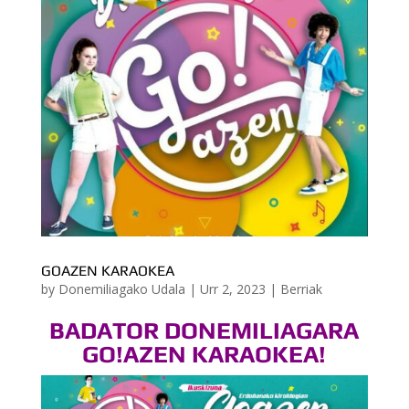
GOAZEN KARAOKEA
by
Donemiliagako Udala
|
Urr 2, 2023
|
Berriak
BADATOR DONEMILIAGARA
GO!AZEN KARAOKEA!