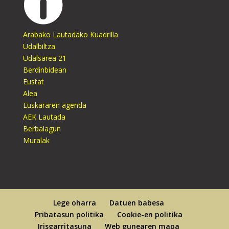
Arabako Lautadako Kuadrilla
Udalbiltza
Udalsarea 21
Berdinbidean
Eustat
Alea
Euskararen agenda
AEK Lautada
Berbalagun
Muralak
Lege oharra
Datuen babesa
Pribatasun politika
Cookie-en politika
Irisgarritasuna
Web gunearen mapa