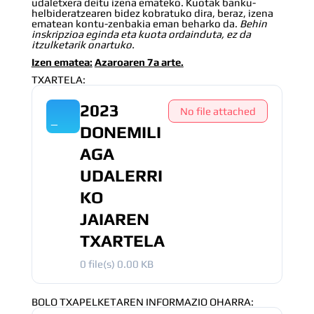
udaletxera deitu izena emateko. Kuotak banku-
helbideratzearen bidez kobratuko dira, beraz, izena
ematean kontu-zenbakia eman beharko da.
Behin
inskripzioa eginda eta kuota ordainduta, ez da
itzulketarik onartuko.
Izen ematea:
Azaroaren 7a arte.
TXARTELA:
2023
No file attached
DONEMILI
AGA
UDALERRI
KO
JAIAREN
TXARTELA
0 file(s)
0.00 KB
BOLO TXAPELKETAREN INFORMAZIO OHARRA: