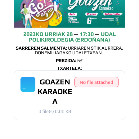
2023KO URRIAK 28
—
17:30
—
UDAL
POLIKIROLDEGIA (ERDOÑANA)
SARREREN SALMENTA:
URRIAREN 9TIK AURRERA,
DONEMILIAGAKO UDALETXEAN.
PREZIOA:
6€
TXARTELA:
GOAZEN
No file attached
KARAOKE
A
0 file(s)
0.00 KB