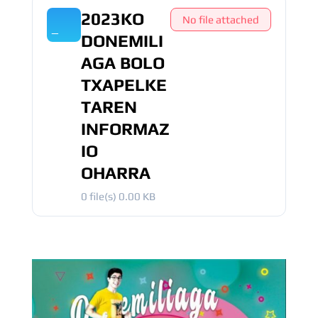
2023KO
No file attached
DONEMILI
AGA BOLO
TXAPELKE
TAREN
INFORMAZ
IO
OHARRA
0 file(s)
0.00 KB