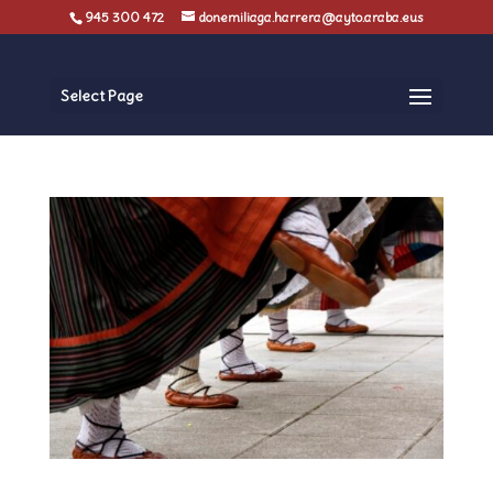
945 300 472
donemiliaga.harrera@ayto.araba.eus
Select Page