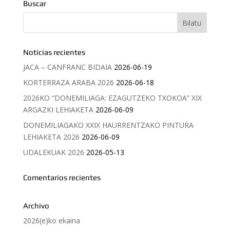
Buscar
Noticias recientes
JACA – CANFRANC BIDAIA
2026-06-19
KORTERRAZA ARABA 2026
2026-06-18
2026KO “DONEMILIAGA: EZAGUTZEKO TXOKOA” XIX
ARGAZKI LEHIAKETA
2026-06-09
DONEMILIAGAKO XXIX HAURRENTZAKO PINTURA
LEHIAKETA 2026
2026-06-09
UDALEKUAK 2026
2026-05-13
Comentarios recientes
Archivo
2026(e)ko ekaina