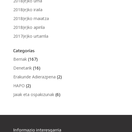
2018(e)ko urria
2018(e)ko iraila
2018(e)ko maiatza
2018(e)ko apirila
2017(e)ko urtarrila
Categorías
Berriak
(167)
Denetarik
(16)
Erakunde Adierazpena
(2)
HAPO
(2)
Jaiak eta ospakizunak
(6)
Informazio interesgarria