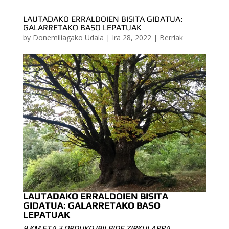
LAUTADAKO ERRALDOIEN BISITA GIDATUA:
GALARRETAKO BASO LEPATUAK
by
Donemiliagako Udala
|
Ira 28, 2022
|
Berriak
LAUTADAKO ERRALDOIEN BISITA
GIDATUA: GALARRETAKO BASO
LEPATUAK
9 KM ETA 3 ORDUKO IBILBIDE ZIRKULARRA,