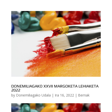
DONEMILIAGAKO XXVII MARGOKETA LEHIAKETA
2022
by
Donemiliagako Udala
|
Ira 16, 2022
|
Berriak