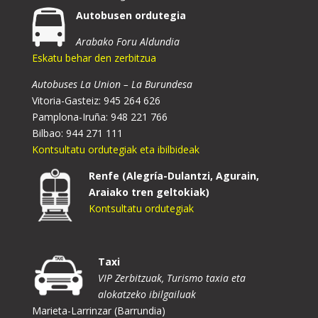
Autobusen ordutegia
Arabako Foru Aldundia
Eskatu behar den zerbitzua
Autobuses La Union – La Burundesa
Vitoria-Gasteiz: 945 264 626
Pamplona-Iruña: 948 221 766
Bilbao: 944 271 111
Kontsultatu ordutegiak eta ibilbideak
Renfe (Alegría-Dulantzi, Agurain,
Araiako tren geltokiak)
Kontsultatu ordutegiak
Taxi
VIP Zerbitzuak, Turismo taxia eta
alokatzeko ibilgailuak
Marieta-Larrinzar (Barrundia)