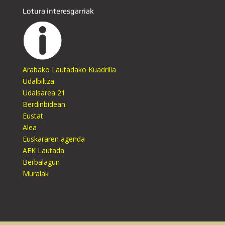
Lotura interesgarriak
Arabako Lautadako Kuadrilla
Udalbiltza
Udalsarea 21
Berdinbidean
Eustat
Alea
Euskararen agenda
AEK Lautada
Berbalagun
Muralak