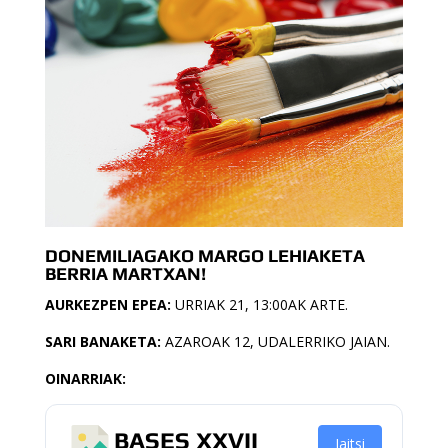
DONEMILIAGAKO MARGO LEHIAKETA
BERRIA MARTXAN!
AURKEZPEN EPEA:
URRIAK 21, 13:00AK ARTE.
SARI BANAKETA:
AZAROAK 12, UDALERRIKO JAIAN.
OINARRIAK:
BASES XXVII
Jaitsi