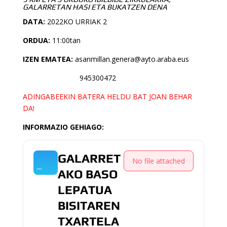
GALARRETAN HASI ETA BUKATZEN DENA
DATA:
2022KO URRIAK 2
ORDUA:
11:00tan
IZEN EMATEA:
asanmillan.genera@ayto.araba.eus
945300472
ADINGABEEKIN BATERA HELDU BAT JOAN BEHAR
DA!
INFORMAZIO GEHIAGO:
GALARRET
No file attached
AKO BASO
LEPATUA
BISITAREN
TXARTELA