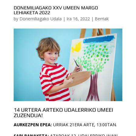
DONEMILIAGAKO XXV UMEEN MARGO
LEHIAKETA 2022
by
Donemiliagako Udala
|
Ira 16, 2022
|
Berriak
14 URTERA ARTEKO UDALERRIKO UMEEI
ZUZENDUA!
AURKEZPEN EPEA:
URRIAK 21ERA ARTE, 13:00TAN.
SARI BANAKETA:
AZAROAK 12, UDALERRIKO JAIAN.