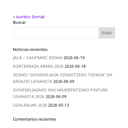
« Aurreko Berriak
Buscar
Noticias recientes
JACA – CANFRANC BIDAIA
2026-06-19
KORTERRAZA ARABA 2026
2026-06-18
2026KO “DONEMILIAGA: EZAGUTZEKO TXOKOA” XIX
ARGAZKI LEHIAKETA
2026-06-09
DONEMILIAGAKO XXIX HAURRENTZAKO PINTURA
LEHIAKETA 2026
2026-06-09
UDALEKUAK 2026
2026-05-13
Comentarios recientes