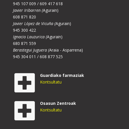
945 107 009 / 609 417 618
Javier Iribarren (
Agurain)
608 871 820
Javier López de Vicuña (
Agurain)
945 300 422
Ignacio Lauzurica (
Agurain)
680 871 559
Berastegui Juguera (
Araia - Asparrena)
945 304 011 / 608 877 525
Guardiako farmaziak
Kontsultatu
Osasun Zentroak
Kontsultatu