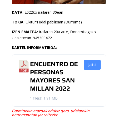
DATA:
2022ko irailaren 30ean
TOKIA:
Okiturri udal pabilioian (Durruma)
IZEN EMATEA:
Irailaren 20a arte, Donemiliagako
Udaletxean. 945300472.
KARTEL INFORMATIBOA:
ENCUENTRO DE
Jaitsi
PERSONAS
MAYORES SAN
MILLAN 2022
1 file(s)
1.91 MB
Garraioekin arazoak edukiz gero, udalarekin
harremanetan jar zaitezke.