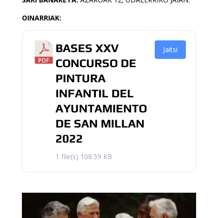
OINARRIAK:
BASES XXV
Jaitsi
CONCURSO DE
PINTURA
INFANTIL DEL
AYUNTAMIENTO
DE SAN MILLAN
2022
1 file(s)
108.59 KB