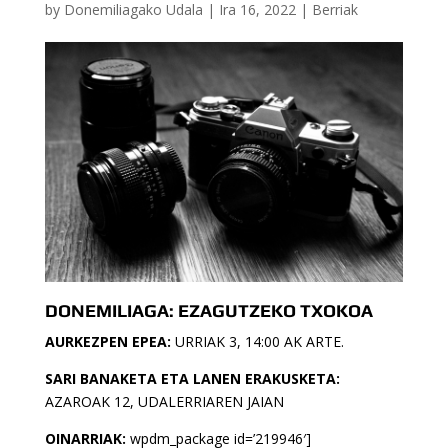
by
Donemiliagako Udala
|
Ira 16, 2022
|
Berriak
DONEMILIAGA: EZAGUTZEKO TXOKOA
AURKEZPEN EPEA:
URRIAK 3, 14:00 AK ARTE.
SARI BANAKETA ETA LANEN ERAKUSKETA:
AZAROAK 12, UDALERRIAREN JAIAN
OINARRIAK:
wpdm_package id=’219946′]