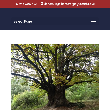
945 300 472
donemiliaga.harrera@ayto.araba.eus
Select Page