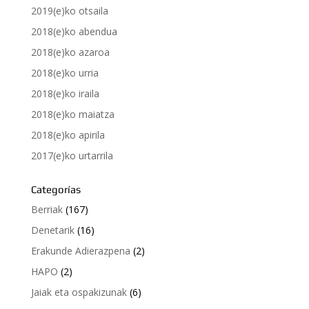
2019(e)ko otsaila
2018(e)ko abendua
2018(e)ko azaroa
2018(e)ko urria
2018(e)ko iraila
2018(e)ko maiatza
2018(e)ko apirila
2017(e)ko urtarrila
Categorías
Berriak
(167)
Denetarik
(16)
Erakunde Adierazpena
(2)
HAPO
(2)
Jaiak eta ospakizunak
(6)