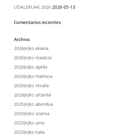
UDALEKUAK 2026
2026-05-13
Comentarios recientes
Archivo
2026(e)ko ekaina
2026(e)ko maiatza
2026(e)ko apirila
2026(e)ko martxoa
2026(e)ko otsaila
2026(e)ko urtarrila
2025(e)ko abendua
2025(e)ko azaroa
2025(e)ko urria
2025(e)ko iraila