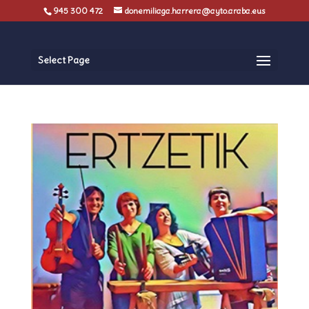
945 300 472
donemiliaga.harrera@ayto.araba.eus
Select Page