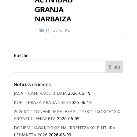
GRANJA
NARBAIZA
1 file(s)
127.43 KB
Buscar
Noticias recientes
JACA – CANFRANC BIDAIA
2026-06-19
KORTERRAZA ARABA 2026
2026-06-18
2026KO “DONEMILIAGA: EZAGUTZEKO TXOKOA” XIX
ARGAZKI LEHIAKETA
2026-06-09
DONEMILIAGAKO XXIX HAURRENTZAKO PINTURA
LEHIAKETA 2026
2026-06-09