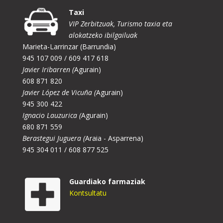
Taxi
VIP Zerbitzuak, Turismo taxia eta
alokatzeko ibilgailuak
Marieta-Larrinzar (Barrundia)
945 107 009 / 609 417 618
Javier Iribarren (
Agurain)
608 871 820
Javier López de Vicuña (
Agurain)
945 300 422
Ignacio Lauzurica (
Agurain)
680 871 559
Berastegui Juguera (
Araia - Asparrena)
945 304 011 / 608 877 525
Guardiako farmaziak
Kontsultatu