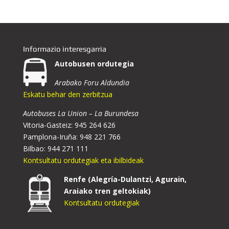
Informazio interesgarria
Autobusen ordutegia
Arabako Foru Aldundia
Eskatu behar den zerbitzua
Autobuses La Union – La Burundesa
Vitoria-Gasteiz: 945 264 626
Pamplona-Iruña: 948 221 766
Bilbao: 944 271 111
Kontsultatu ordutegiak eta ibilbideak
Renfe (Alegría-Dulantzi, Agurain,
Araiako tren geltokiak)
Kontsultatu ordutegiak