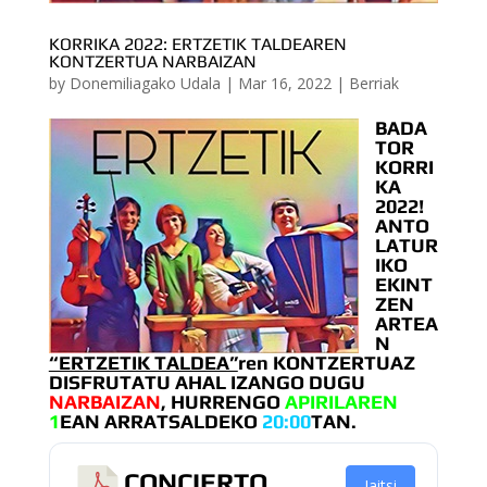
KORRIKA 2022: ERTZETIK TALDEAREN
KONTZERTUA NARBAIZAN
by
Donemiliagako Udala
|
Mar 16, 2022
|
Berriak
BADA
TOR
KORRI
KA
2022!
ANTO
LATUR
IKO
EKINT
ZEN
ARTEA
N
“ERTZETIK TALDEA”
ren KONTZERTUAZ
DISFRUTATU AHAL IZANGO DUGU
NARBAIZAN
, HURRENGO
APIRILAREN
1
EAN ARRATSALDEKO
20:00
TAN.
CONCIERTO
Jaitsi