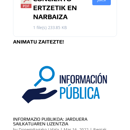
ERTZETIK EN
NARBAIZA
1 file(s)
233.85 KB
ANIMATU ZAITEZTE!
INFORMAZIO PUBLIKOA: JARDUERA
SAILKATUAREN LIZENTZIA
by
Donemiliagako Udala
|
Mar 16, 2022
|
Berriak