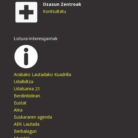
Osasun Zentroak
Kontsultatu
Lotura interesgarriak
Arabako Lautadako Kuadrilla
Udalbiltza
Udalsarea 21
Berdinbidean
Eustat
Alea
Euskararen agenda
AEK Lautada
Berbalagun