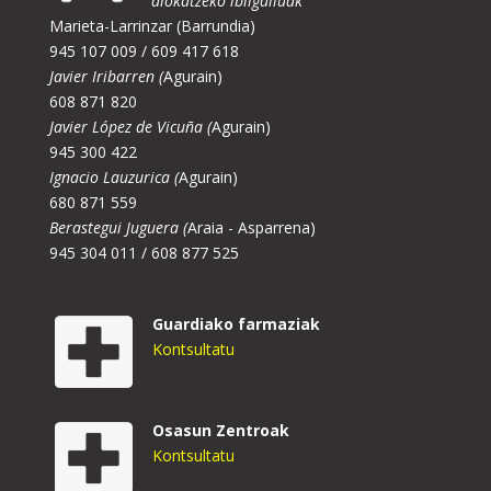
alokatzeko ibilgailuak
Marieta-Larrinzar (Barrundia)
945 107 009 / 609 417 618
Javier Iribarren (
Agurain)
608 871 820
Javier López de Vicuña (
Agurain)
945 300 422
Ignacio Lauzurica (
Agurain)
680 871 559
Berastegui Juguera (
Araia - Asparrena)
945 304 011 / 608 877 525
Guardiako farmaziak
Kontsultatu
Osasun Zentroak
Kontsultatu