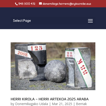
945 300 472
donemiliaga.harrera@ayto.araba.eus
Select Page
HERRI KIROLA – HERRI ARTEKOA 2025 ARABA
by
Donemiliagako Udala
|
Mar 21, 2025
|
Berriak