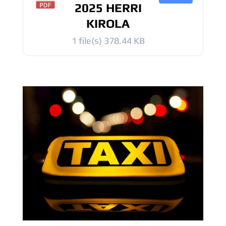
2025 HERRI
KIROLA
1 file(s)
378.44 KB