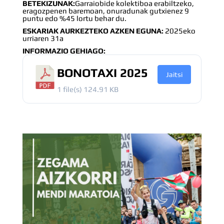
BETEKIZUNAK:
Garraiobide kolektiboa erabiltzeko,
eragozpenen baremoan, onuradunak gutxienez 9
puntu edo %45 lortu behar du.
ESKARIAK AURKEZTEKO AZKEN EGUNA:
2025eko
urriaren 31a
INFORMAZIO GEHIAGO:
BONOTAXI 2025
Jaitsi
1 file(s)
124.91 KB