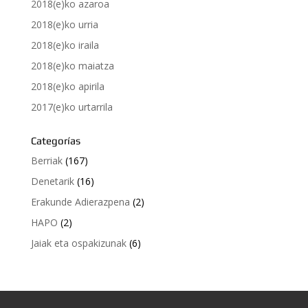
2018(e)ko azaroa
2018(e)ko urria
2018(e)ko iraila
2018(e)ko maiatza
2018(e)ko apirila
2017(e)ko urtarrila
Categorías
Berriak
(167)
Denetarik
(16)
Erakunde Adierazpena
(2)
HAPO
(2)
Jaiak eta ospakizunak
(6)