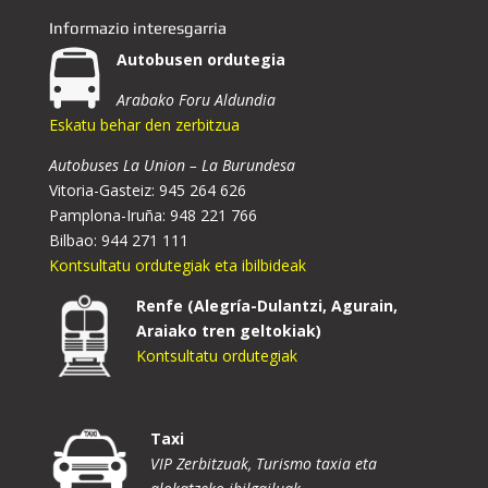
Informazio interesgarria
Autobusen ordutegia
Arabako Foru Aldundia
Eskatu behar den zerbitzua
Autobuses La Union – La Burundesa
Vitoria-Gasteiz: 945 264 626
Pamplona-Iruña: 948 221 766
Bilbao: 944 271 111
Kontsultatu ordutegiak eta ibilbideak
Renfe (Alegría-Dulantzi, Agurain,
Araiako tren geltokiak)
Kontsultatu ordutegiak
Taxi
VIP Zerbitzuak, Turismo taxia eta