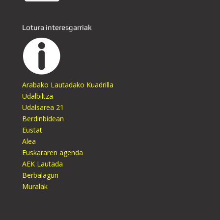
Lotura interesgarriak
Arabako Lautadako Kuadrilla
Udalbiltza
Udalsarea 21
Berdinbidean
Eustat
Alea
Euskararen agenda
AEK Lautada
Berbalagun
Muralak