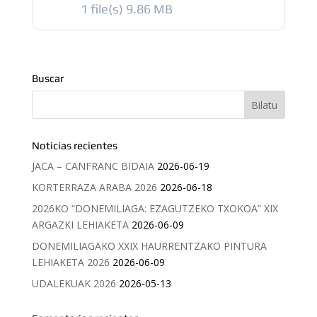
1 file(s)
9.86 MB
Buscar
Noticias recientes
JACA – CANFRANC BIDAIA
2026-06-19
KORTERRAZA ARABA 2026
2026-06-18
2026KO “DONEMILIAGA: EZAGUTZEKO TXOKOA” XIX
ARGAZKI LEHIAKETA
2026-06-09
DONEMILIAGAKO XXIX HAURRENTZAKO PINTURA
LEHIAKETA 2026
2026-06-09
UDALEKUAK 2026
2026-05-13