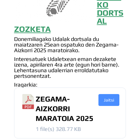
KO
DORTS
AL
ZOZKETA
Donemiliagako Udalak dortsala du
maiatzaren 25ean ospatuko den Zegama-
Aizkorri 2025 maratoirako.
Interesatuek Udaletxean eman dezakete
izena, apirilaren 4ra arte (egun hori barne).
Lehentasuna udalerrian erroldatutako
pertsonentzat.
Iragarkia:
ZEGAMA-
Jaitsi
AIZKORRI
MARATOIA 2025
1 file(s)
328.77 KB