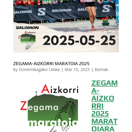
ZEGAMA-AIZKORRI MARATOIA 2025
by
Donemiliagako Udala
|
Mar 10, 2025
|
Berriak
ZEGAM
A-
AIZKO
RRI
2025
MARAT
OIARA