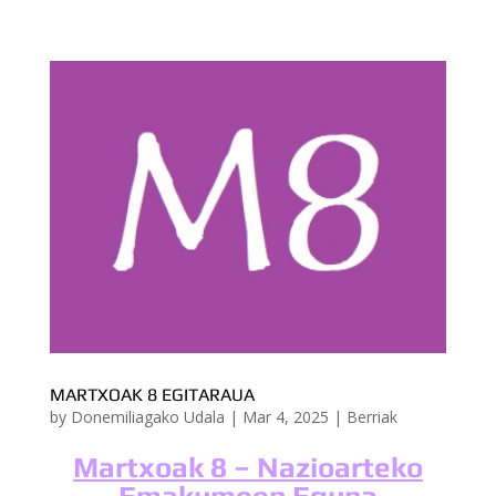
MARTXOAK 8 EGITARAUA
by
Donemiliagako Udala
|
Mar 4, 2025
|
Berriak
Martxoak 8 – Nazioarteko