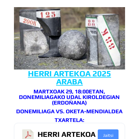
HERRI ARTEKOA 2025
ARABA
MARTXOAK 29, 18:00ETAN,
DONEMILIAGAKO UDAL KIROLDEGIAN
(ERDOÑANA)
DONEMILIAGA VS. OKETA-MENDIALDEA
TXARTELA:
HERRI ARTEKOA
Jaitsi