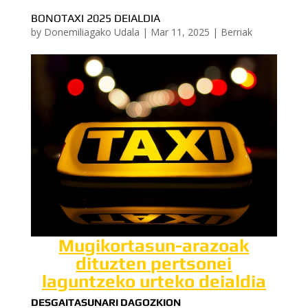
BONOTAXI 2025 DEIALDIA
by
Donemiliagako Udala
|
Mar 11, 2025
|
Berriak
Mugikortasun-arazoak
dituzten pertsonei
laguntzeko urteko deialdia
DESGAITASUNARI DAGOZKION