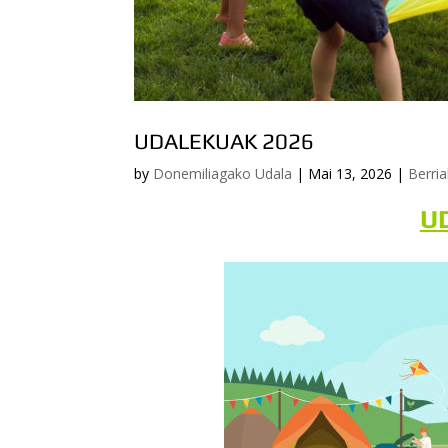
UDALEKUAK 2026
by
Donemiliagako Udala
|
Mai 13, 2026
|
Berria
U