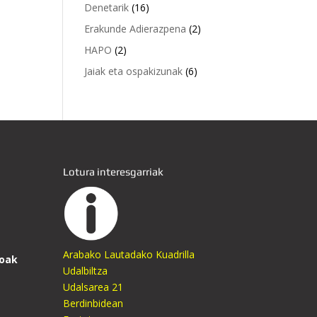
Denetarik
(16)
Erakunde Adierazpena
(2)
HAPO
(2)
Jaiak eta ospakizunak
(6)
Lotura interesgarriak
Arabako Lautadako Kuadrilla
oak
Udalbiltza
Udalsarea 21
Berdinbidean