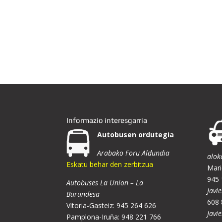
Informazio interesgarria
Autobusen ordutegia
Arabako Foru Aldundia
alok
Eskatu behar den zerbitzua
Mari
945 
Autobuses La Union – La
Javie
Burundesa
608 
Vitoria-Gasteiz: 945 264 626
Javi
Pamplona-Iruña: 948 221 766