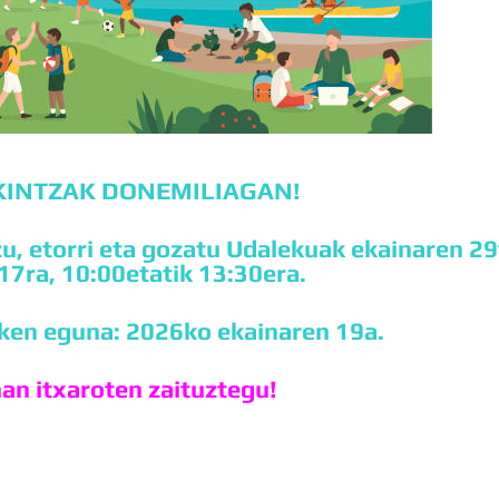
KINTZAK DONEMILIAGAN!
zu, etorri eta gozatu Udalekuak ekainaren 29
 17ra, 10:00etatik 13:30era.
ken eguna: 2026ko ekainaren 19a.
an itxaroten zaituztegu!