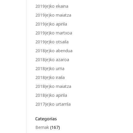
2019(e)ko ekaina
2019(e)ko maiatza
2019(e)ko apirila
2019(e)ko martxoa
2019(e)ko otsaila
2018(e)ko abendua
2018(e)ko azaroa
2018(e)ko urria
2018(e)ko iraila
2018(e)ko maiatza
2018(e)ko apirila
2017(e)ko urtarrila
Categorías
Berriak
(167)