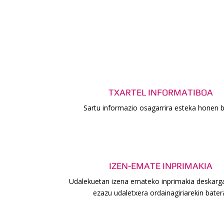
TXARTEL INFORMATIBOA
Sartu informazio osagarrira esteka honen 
IZEN-EMATE INPRIMAKIA
Udalekuetan izena emateko inprimakia deskarga
ezazu udaletxera ordainagiriarekin bater