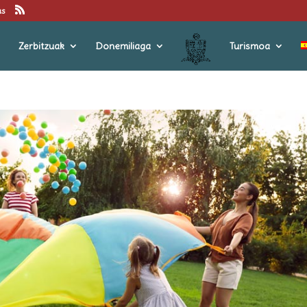
us
Zerbitzuak
Donemiliaga
Turismoa