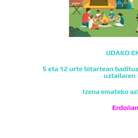
UDAKO E
5 eta 12 urte bitartean baditu
uztailaren
Izena emateko az
Erdoñan