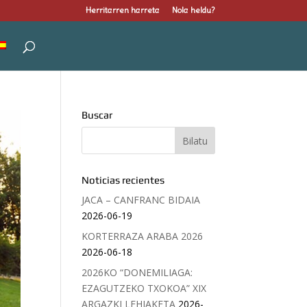
Herritarren harreta
Nola heldu?
Buscar
Noticias recientes
JACA – CANFRANC BIDAIA
2026-06-19
KORTERRAZA ARABA 2026
2026-06-18
2026KO “DONEMILIAGA:
EZAGUTZEKO TXOKOA” XIX
ARGAZKI LEHIAKETA
2026-