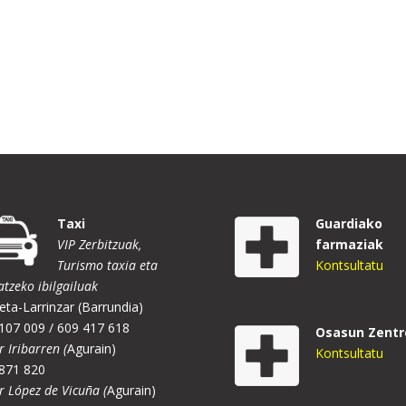
Taxi
Guardiako
VIP Zerbitzuak,
farmaziak
Turismo taxia eta
Kontsultatu
atzeko ibilgailuak
eta-Larrinzar (Barrundia)
107 009 / 609 417 618
Osasun Zentr
r Iribarren (
Agurain)
Kontsultatu
871 820
er López de Vicuña (
Agurain)