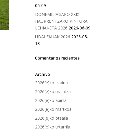
06-09
DONEMILIAGAKO XXIX
HAURRENTZAKO PINTURA
LEHIAKETA 2026
2026-06-09
UDALEKUAK 2026
2026-05-
13
Comentarios recientes
Archivo
2026(e)ko ekaina
2026(e)ko maiatza
2026(e)ko apirila
2026(e)ko martxoa
2026(e)ko otsaila
2026(e)ko urtarrila