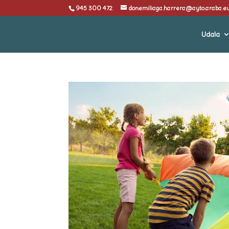
945 300 472
donemiliaga.harrera@ayto.araba.e
Udala