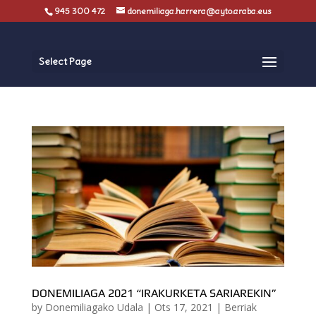
945 300 472
donemiliaga.harrera@ayto.araba.eus
Select Page
DONEMILIAGA 2021 “IRAKURKETA SARIAREKIN”
by
Donemiliagako Udala
|
Ots 17, 2021
|
Berriak