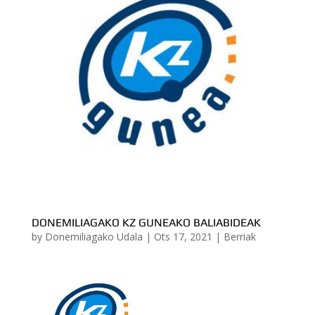
DONEMILIAGAKO KZ GUNEAKO BALIABIDEAK
by
Donemiliagako Udala
|
Ots 17, 2021
|
Berriak