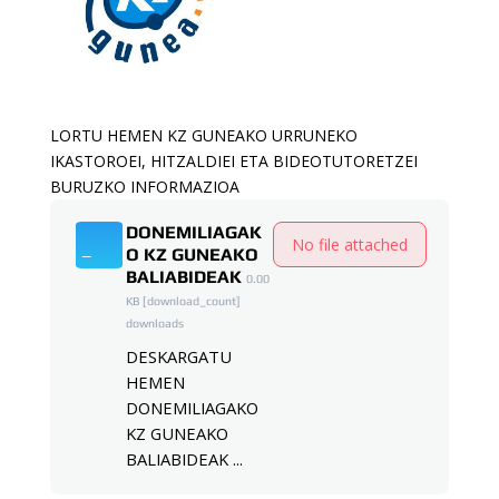
LORTU HEMEN KZ GUNEAKO URRUNEKO
IKASTOROEI, HITZALDIEI ETA BIDEOTUTORETZEI
BURUZKO INFORMAZIOA
DONEMILIAGAK
No file attached
O KZ GUNEAKO
BALIABIDEAK
0.00
KB
[download_count]
downloads
DESKARGATU
HEMEN
DONEMILIAGAKO
KZ GUNEAKO
BALIABIDEAK ...