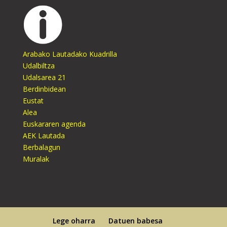
Arabako Lautadako Kuadrilla
Udalbiltza
Udalsarea 21
Berdinbidean
Eustat
Alea
Euskararen agenda
AEK Lautada
Berbalagun
Muralak
Lege oharra
Datuen babesa