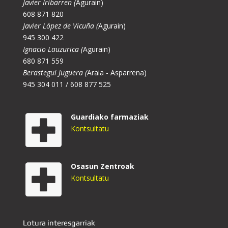
Javier Iribarren (
Agurain)
608 871 820
Javier López de Vicuña (
Agurain)
945 300 422
Ignacio Lauzurica (
Agurain)
680 871 559
Berastegui Juguera (
Araia - Asparrena)
945 304 011 / 608 877 525
Guardiako farmaziak
Kontsultatu
Osasun Zentroak
Kontsultatu
Lotura interesgarriak