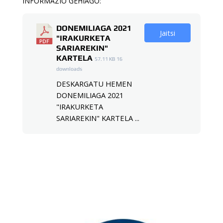
INFORMAZIO GEHIAGO:
DONEMILIAGA 2021
Jaitsi
"IRAKURKETA
SARIAREKIN"
KARTELA
57.11 KB
16
downloads
DESKARGATU HEMEN
DONEMILIAGA 2021
"IRAKURKETA
SARIAREKIN" KARTELA ...