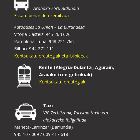
Arabako Foru Aldundia
Eskatu behar den zerbitzua
Autobuses La Union – La Burundesa
Vitoria-Gasteiz: 945 264 626
Pamplona-Iruña: 948 221 766
Bilbao: 944 271 111
Kontsultatu ordutegiak eta ibilbideak
Renfe (Alegría-Dulantzi, Agurain,
Araiako tren geltokiak)
Kontsultatu ordutegiak
Taxi
VIP Zerbitzuak, Turismo taxia eta
alokatzeko ibilgailuak
Marieta-Larrinzar (Barrundia)
945 107 009 / 609 417 618