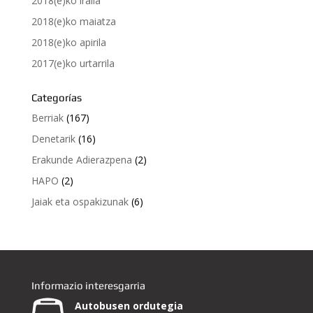
2018(e)ko iraila
2018(e)ko maiatza
2018(e)ko apirila
2017(e)ko urtarrila
Categorías
Berriak
(167)
Denetarik
(16)
Erakunde Adierazpena
(2)
HAPO
(2)
Jaiak eta ospakizunak
(6)
Informazio interesgarria
Autobusen ordutegia