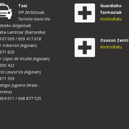
Taxi
Guardiako
VIP Zerbitzuak,
farmaziak
Turismo taxia eta
Kontsultatu
atzeko ibilgailuak
eta-Larrinzar (Barrundia)
107 009 / 609 417 618
Osasun Zentr
r Iribarren (
Agurain)
Kontsultatu
871 820
er López de Vicuña (
Agurain)
300 422
cio Lauzurica (
Agurain)
871 559
stegui Juguera (
Araia -
rrena)
304 011 / 608 877 525