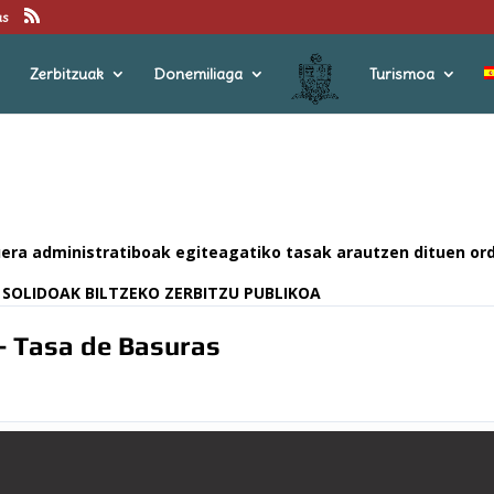
us
Zerbitzuak
Donemiliaga
Turismoa
uera administratiboak egiteagatiko tasak arautzen dituen o
N SOLIDOAK BILTZEKO ZERBITZU PUBLIKOA
- Tasa de Basuras