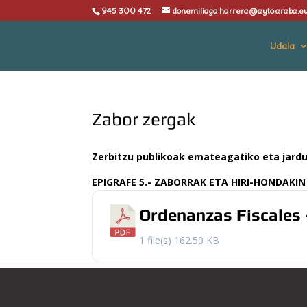
945 300 472
donemiliaga.harrera@ayto.araba.e
Udala
Zabor zergak
Zerbitzu publikoak emateagatiko eta jard
EPIGRAFE 5.- ZABORRAK ETA HIRI-HONDAKI
Ordenanzas Fiscales 
1 file(s)
162.50 KB