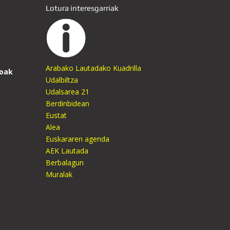
Lotura interesgarriak
Arabako Lautadako Kuadrilla
oak
Udalbiltza
Udalsarea 21
Berdinbidean
Eustat
Alea
Euskararen agenda
AEK Lautada
Berbalagun
Muralak