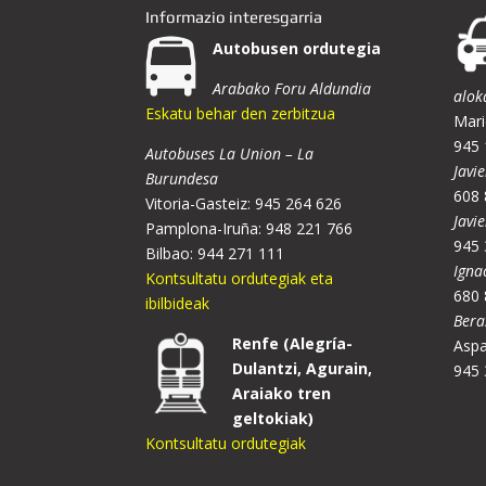
Informazio interesgarria
Autobusen ordutegia
Arabako Foru Aldundia
alok
Eskatu behar den zerbitzua
Mari
945 
Autobuses La Union – La
Javie
Burundesa
608 
Vitoria-Gasteiz: 945 264 626
Javi
Pamplona-Iruña: 948 221 766
945 
Bilbao: 944 271 111
Igna
Kontsultatu ordutegiak eta
680 
ibilbideak
Bera
Renfe (Alegría-
Aspa
Dulantzi, Agurain,
945 
Araiako tren
geltokiak)
Kontsultatu ordutegiak