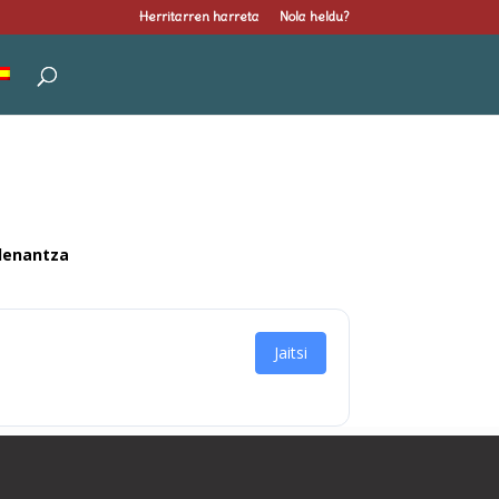
Herritarren harreta
Nola heldu?
rdenantza
Jaitsi