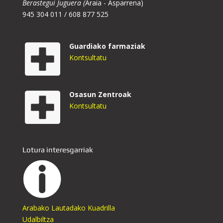
Berastegui Juguera (
Araia - Asparrena)
945 304 011 / 608 877 525
Guardiako farmaziak
Kontsultatu
Osasun Zentroak
Kontsultatu
Lotura interesgarriak
Arabako Lautadako Kuadrilla
Udalbiltza