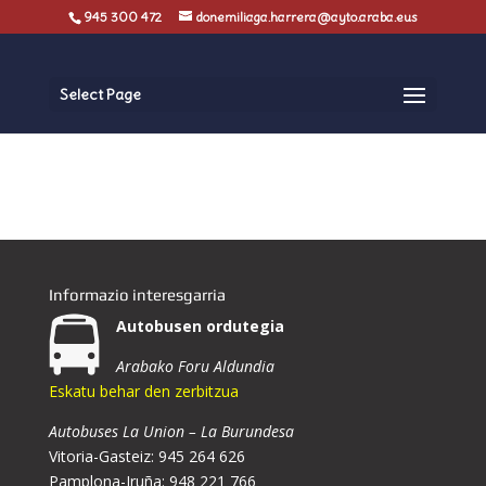
945 300 472
donemiliaga.harrera@ayto.araba.eus
Select Page
Informazio interesgarria
Autobusen ordutegia
Arabako Foru Aldundia
Eskatu behar den zerbitzua
Autobuses La Union – La Burundesa
Vitoria-Gasteiz: 945 264 626
Pamplona-Iruña: 948 221 766