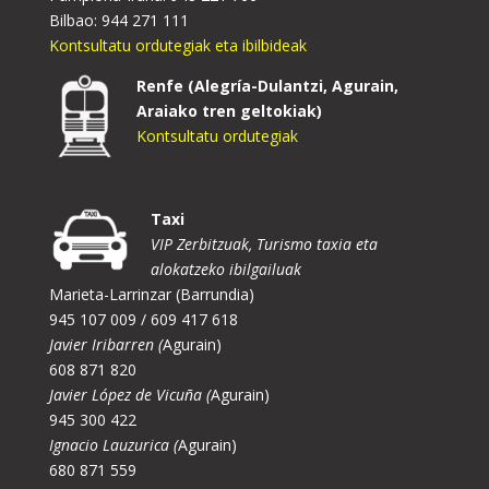
Bilbao: 944 271 111
Kontsultatu ordutegiak eta ibilbideak
Renfe (Alegría-Dulantzi, Agurain,
Araiako tren geltokiak)
Kontsultatu ordutegiak
Taxi
VIP Zerbitzuak, Turismo taxia eta
alokatzeko ibilgailuak
Marieta-Larrinzar (Barrundia)
945 107 009 / 609 417 618
Javier Iribarren (
Agurain)
608 871 820
Javier López de Vicuña (
Agurain)
945 300 422
Ignacio Lauzurica (
Agurain)
680 871 559