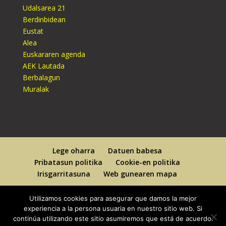
Udalsarea 21
Berdinbidean
Eustat
Alea
Euskararen agenda
AEK Lautada
Berbalagun
Muralak
Lege oharra
Datuen babesa
Pribatasun politika
Cookie-en politika
Irisgarritasuna
Web gunearen mapa
Utilizamos cookies para asegurar que damos la mejor
experiencia a la persona usuaria en nuestro sitio web. Si
continúa utilizando este sitio asumiremos que está de acuerdo.
Designed By
Elegant Themes
| Powered By