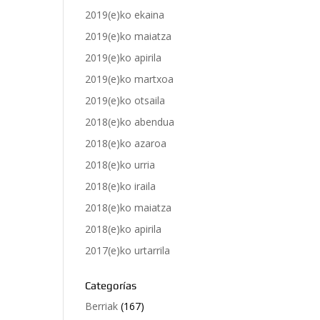
2019(e)ko ekaina
2019(e)ko maiatza
2019(e)ko apirila
2019(e)ko martxoa
2019(e)ko otsaila
2018(e)ko abendua
2018(e)ko azaroa
2018(e)ko urria
2018(e)ko iraila
2018(e)ko maiatza
2018(e)ko apirila
2017(e)ko urtarrila
Categorías
Berriak
(167)