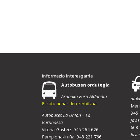
Informazio interesgarria
Autobusen ordutegia
Arabako Foru Aldundia
alok
Eskatu behar den zerbitzua
Mari
945 
Autobuses La Union – La
Javie
Burundesa
608 
Vitoria-Gasteiz: 945 264 626
Javi
Pamplona-Iruña: 948 221 766