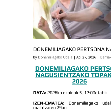
DONEMILIAGAKO PERTSONA N
by
Donemiliagako Udala
|
Api 27, 2026
|
Berria
DONEMILIAGAKO PERT
NAGUSIENTZAKO TOPA
2026
DATA:
2026ko ekainak 5, 12:00etatik
IZEN-EMATEA:
Donemiliagako udal
maiatzaren 29an