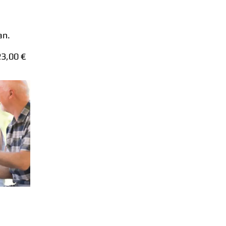
an.
23,00 €