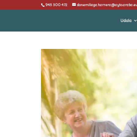
945 300 472
donemiliaga.harrera@ayto.araba.e
Udala