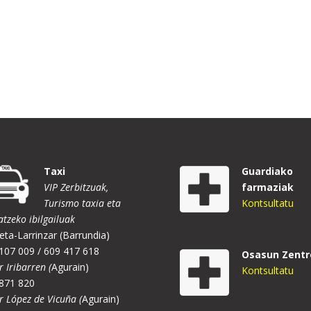
Taxi
Guardiako
VIP Zerbitzuak,
farmaziak
Turismo taxia eta
Kontsultatu
atzeko ibilgailuak
eta-Larrinzar (Barrundia)
107 009 / 609 417 618
Osasun Zentr
r Iribarren (
Agurain)
Kontsultatu
871 820
er López de Vicuña (
Agurain)