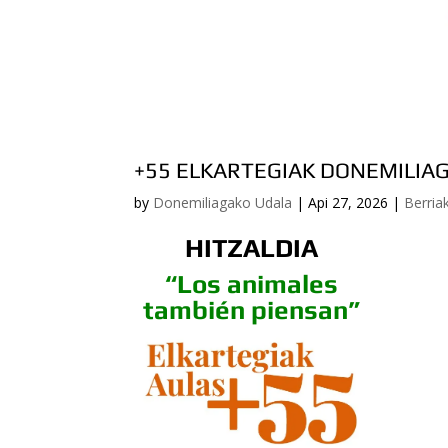
+55 ELKARTEGIAK DONEMILIA
by
Donemiliagako Udala
|
Api 27, 2026
|
Berria
HITZALDIA
“Los animales
también piensan”