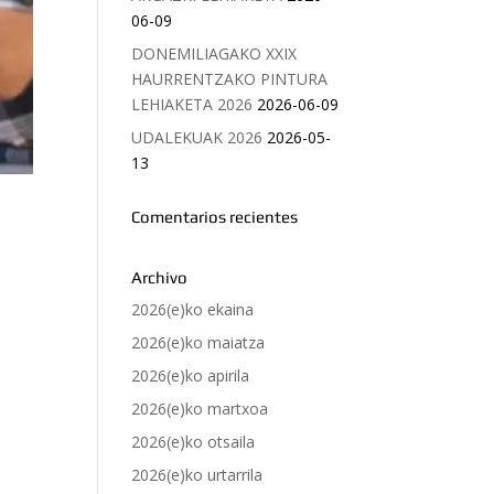
06-09
DONEMILIAGAKO XXIX
HAURRENTZAKO PINTURA
LEHIAKETA 2026
2026-06-09
UDALEKUAK 2026
2026-05-
13
Comentarios recientes
Archivo
2026(e)ko ekaina
2026(e)ko maiatza
2026(e)ko apirila
2026(e)ko martxoa
2026(e)ko otsaila
2026(e)ko urtarrila