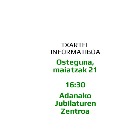
TXARTEL
INFORMATIBOA
Osteguna,
maiatzak 21
16:30
Adanako
Jubilaturen
Zentroa