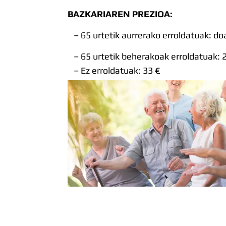
BAZKARIAREN PREZIOA:
– 65 urtetik aurrerako erroldatuak: do
– 65 urtetik beherakoak erroldatuak: 
– Ez erroldatuak: 33 €