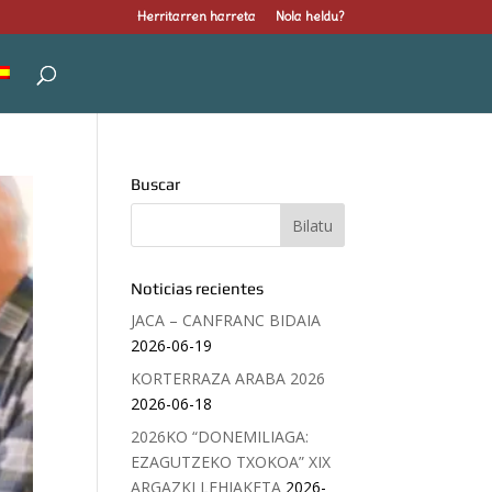
Herritarren harreta
Nola heldu?
Buscar
Noticias recientes
JACA – CANFRANC BIDAIA
2026-06-19
KORTERRAZA ARABA 2026
2026-06-18
2026KO “DONEMILIAGA:
EZAGUTZEKO TXOKOA” XIX
ARGAZKI LEHIAKETA
2026-