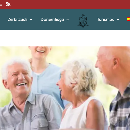
us
Zerbitzuak
Donemiliaga
Turismoa