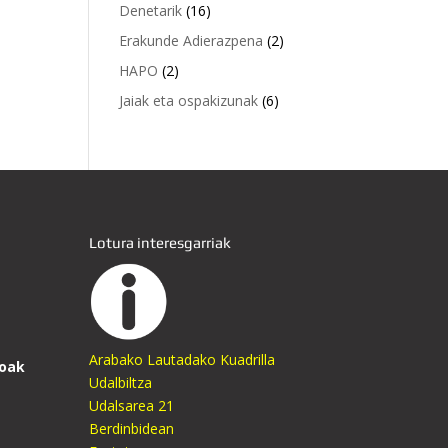
Denetarik
(16)
Erakunde Adierazpena
(2)
HAPO
(2)
Jaiak eta ospakizunak
(6)
Lotura interesgarriak
Arabako Lautadako Kuadrilla
oak
Udalbiltza
Udalsarea 21
Berdinbidean