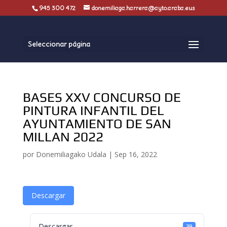
945 300 472
donemiliaga.harrera@ayto.araba.eus
Seleccionar página
BASES XXV CONCURSO DE
PINTURA INFANTIL DEL
AYUNTAMIENTO DE SAN
MILLAN 2022
por
Donemiliagako Udala
|
Sep 16, 2022
Descargar
Descargar
39