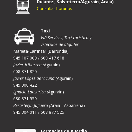
Dulantzi, Salvatierra/Agurain, Araia)
Consultar horarios
Taxi
VIP Services, Taxi turístico y
vehículos de alquiler
Marieta-Larrinzar (Barrundia)
945 107 009 / 609 417 618
Javier Iribarren (
Agurain)
608 871 820
Javier López de Vicuña (
Agurain)
945 300 422
Ignacio Lauzurica (
Agurain)
680 871 559
Berastegui Juguera (
Araia - Asparrena)
945 304 011 / 608 877 525
Farmacias de guardia