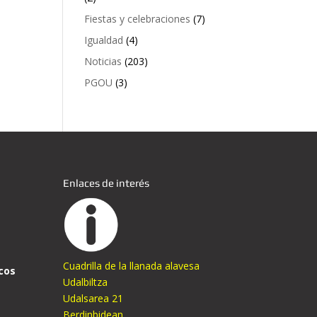
Fiestas y celebraciones
(7)
Igualdad
(4)
Noticias
(203)
PGOU
(3)
Enlaces de interés
Cuadrilla de la llanada alavesa
cos
Udalbiltza
Udalsarea 21
Berdinbidean