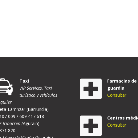
Taxi
Farmacias de
VIP Services, Taxi
guardia
turístico y vehículos
Consultar
lquiler
eta-Larrinzar (Barrundia)
107 009 / 609 417 618
Centros médi
r Iribarren (
Agurain)
Consultar
871 820
er López de Vicuña (
Agurain)