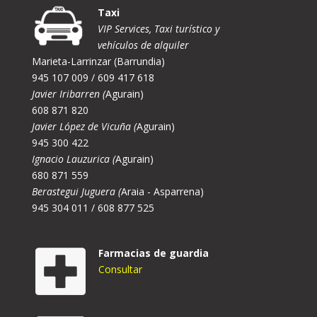
Taxi
VIP Services, Taxi turístico y
vehículos de alquiler
Marieta-Larrinzar (Barrundia)
945 107 009 / 609 417 618
Javier Iribarren (
Agurain)
608 871 820
Javier López de Vicuña (
Agurain)
945 300 422
Ignacio Lauzurica (
Agurain)
680 871 559
Berastegui Juguera (
Araia - Asparrena)
945 304 011 / 608 877 525
Farmacias de guardia
Consultar