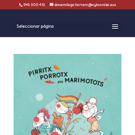
945 300 472
donemiliaga.harrera@ayto.araba.eus
Seleccionar página