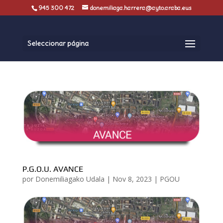
945 300 472
donemiliaga.harrera@ayto.araba.eus
Seleccionar página
P.G.O.U. AVANCE
por
Donemiliagako Udala
|
Nov 8, 2023
|
PGOU