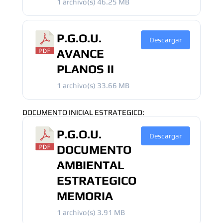
1 archivo(s)
46.25 MB
P.G.O.U.
Descargar
AVANCE
PLANOS II
1 archivo(s)
33.66 MB
DOCUMENTO INICIAL ESTRATEGICO:
P.G.O.U.
Descargar
DOCUMENTO
AMBIENTAL
ESTRATEGICO
MEMORIA
1 archivo(s)
3.91 MB