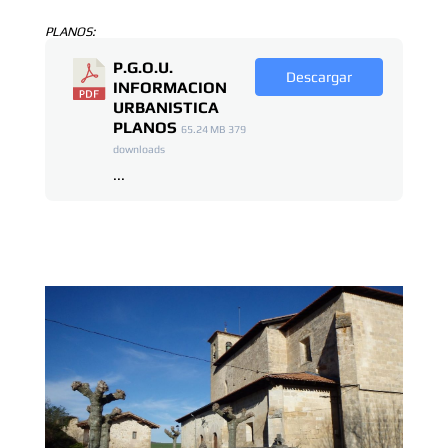
PLANOS:
P.G.O.U.
Descargar
INFORMACION
URBANISTICA
PLANOS
65.24 MB
379
downloads
...