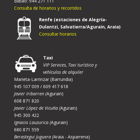
Bilbao: 944 271 111
Consulta de horarios y recorridos
Renfe (estaciones de Alegría-
Dulantzi, Salvatierra/Agurain, Araia)
Consultar horarios
Taxi
VIP Services, Taxi turístico y
vehículos de alquiler
Marieta-Larrinzar (Barrundia)
945 107 009 / 609 417 618
Javier Iribarren (
Agurain)
608 871 820
Javier López de Vicuña (
Agurain)
945 300 422
Ignacio Lauzurica (
Agurain)
680 871 559
Berastegui Juguera (
Araia - Asparrena)