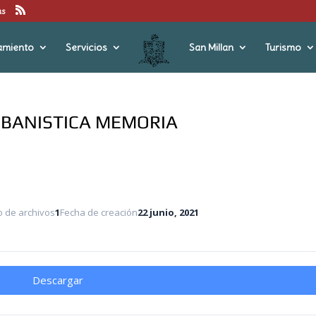
us
amiento
Servicios
San Millan
Turismo
RBANISTICA MEMORIA
 de archivos
1
Fecha de creación
22 junio, 2021
Descargar