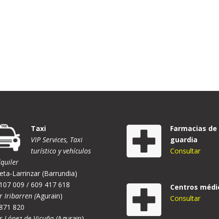
Taxi
Farmacias de
VIP Services, Taxi
guardia
turístico y vehículos
Consultar
lquiler
eta-Larrinzar (Barrundia)
107 009 / 609 417 618
Centros médi
r Iribarren (
Agurain)
Consultar
871 820
er López de Vicuña (
Agurain)