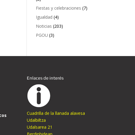
Fiestas y celebraciones
(7)
Igualdad
(4)
Noticias
(203)
PGOU
(3)
Enlaces de interés
Cuadrilla de la llanada alavesa
cos
Udalbiltza
Udalsarea 21
Berdinbidean