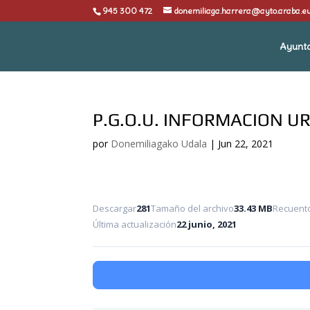
945 300 472
donemiliaga.harrera@ayto.araba.e
Ayunt
P.G.O.U. INFORMACION U
por
Donemiliagako Udala
|
Jun 22, 2021
Descargar
281
Tamaño del archivo
33.43 MB
Recuento
Última actualización
22 junio, 2021