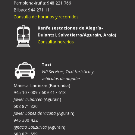
Pamplona-Iruña: 948 221 766
Bilbao: 944 271 111
Consulta de horarios y recorridos
Renfe (estaciones de Alegría-
Dulantzi, Salvatierra/Agurain, Araia)
Consultar horarios
Taxi
VIP Services, Taxi turístico y
vehículos de alquiler
Marieta-Larrinzar (Barrundia)
945 107 009 / 609 417 618
Javier Iribarren (
Agurain)
608 871 820
Javier López de Vicuña (
Agurain)
945 300 422
Ignacio Lauzurica (
Agurain)
680 871 559