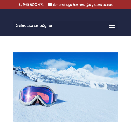
945 300 472
donemiliaga.harrera@ayto.araba.eus
Seleccionar página