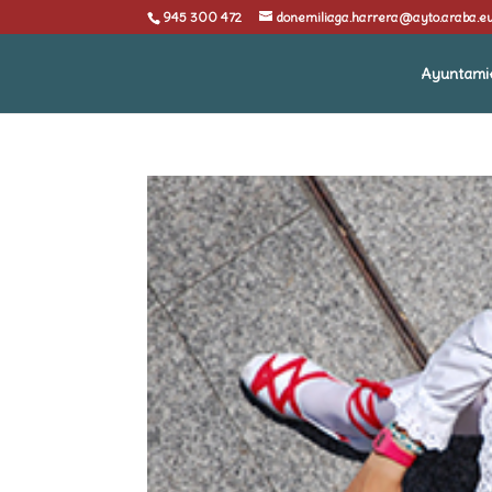
945 300 472
donemiliaga.harrera@ayto.araba.e
Ayuntami