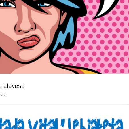
a alavesa
ias