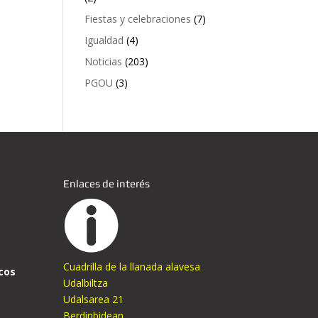
Fiestas y celebraciones
(7)
Igualdad
(4)
Noticias
(203)
PGOU
(3)
Enlaces de interés
Cuadrilla de la llanada alavesa
cos
Udalbiltza
Udalsarea 21
Berdinbidean