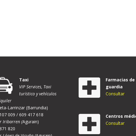
Taxi
Farmacias de
VIP Services, Taxi
guardia
turístico y vehículos
Consultar
lquiler
eta-Larrinzar (Barrundia)
107 009 / 609 417 618
Centros médi
r Iribarren (
Agurain)
Consultar
871 820
er López de Vicuña (
Agurain)