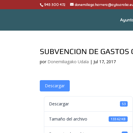
945 300 472
donemiliaga.harrera@ayto.araba.e
Ayunt
SUBVENCION DE GASTOS 
por
Donemiliagako Udala
|
Jul 17, 2017
Descargar
Descargar
53
Tamaño del archivo
133.62 KB