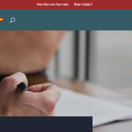
Herritarren harreta
Nola heldu?