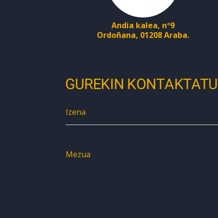
Andia kalea, nº9
Ordoñana, 01208 Araba.
GUREKIN KONTAKTATU