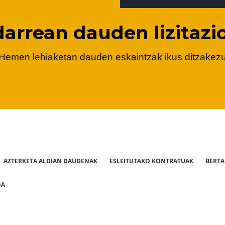
darrean dauden lizitazi
Hemen lehiaketan dauden eskaintzak ikus ditzakez