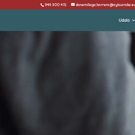
945 300 472
donemiliaga.harrera@ayto.araba.e
Udala