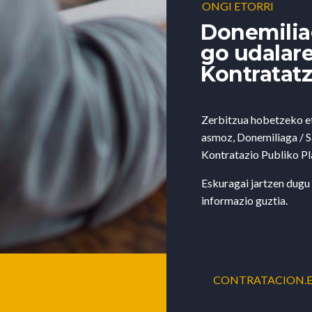
ONGI ETORRI
Donemiliag
go udalar
Kontratatz
Zerbitzua hobetzeko et
asmoz, Donemiliaga / 
Kontratazio Publiko Pl
Eskuragai jartzen dugu
informazio guztia.
CONTRATACION.E