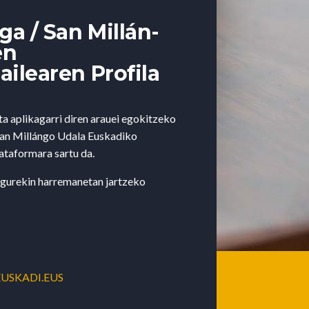
a / San Millán-
en
ailearen Profila
a aplikagarri diren arauei egokitzeko
San Millángo Udala Euskadiko
ataformara sartu da.
 gurekin harremanetan jartzeko
USKADI.EUS