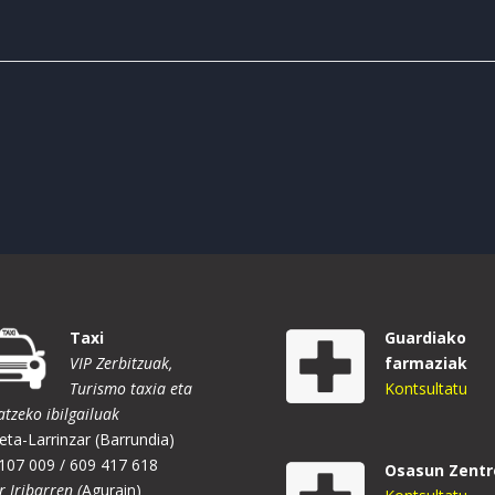
Taxi
Guardiako
VIP Zerbitzuak,
farmaziak
Turismo taxia eta
Kontsultatu
atzeko ibilgailuak
eta-Larrinzar (Barrundia)
107 009 / 609 417 618
Osasun Zentr
r Iribarren (
Agurain)