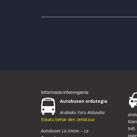
Informazio interesgarria
Autobusen ordutegia
Arabako Foru Aldundia
alok
Eskatu behar den zerbitzua
Mari
945 
Autobuses La Union – La
Javie