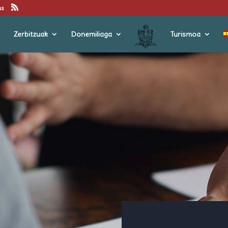
us
Zerbitzuak
Donemiliaga
Turismoa