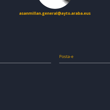
asanmillan.general@ayto.araba.eus