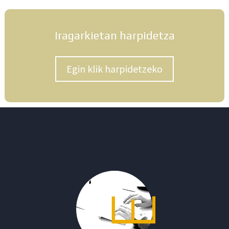
Iragarkietan harpidetza
Egin klik harpidetzeko
E