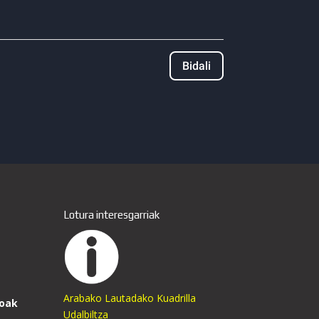
Bidali
Lotura interesgarriak
Arabako Lautadako Kuadrilla
oak
Udalbiltza