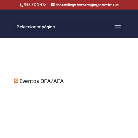
945 300 472
donemiliaga.harrera@ayto.araba.eus
Seleccionar página
Eventos DFA/AFA