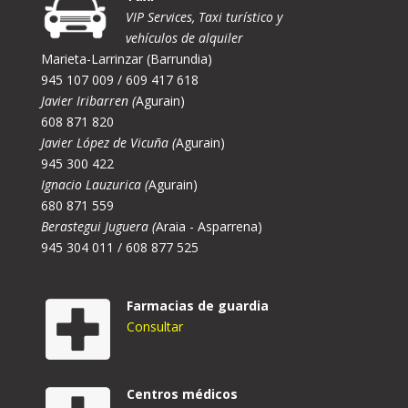
VIP Services, Taxi turístico y
vehículos de alquiler
Marieta-Larrinzar (Barrundia)
945 107 009 / 609 417 618
Javier Iribarren (
Agurain)
608 871 820
Javier López de Vicuña (
Agurain)
945 300 422
Ignacio Lauzurica (
Agurain)
680 871 559
Berastegui Juguera (
Araia - Asparrena)
945 304 011 / 608 877 525
Farmacias de guardia
Consultar
Centros médicos