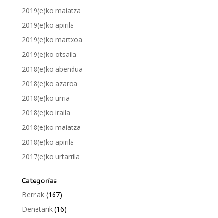
2019(e)ko maiatza
2019(e)ko apirila
2019(e)ko martxoa
2019(e)ko otsaila
2018(e)ko abendua
2018(e)ko azaroa
2018(e)ko urria
2018(e)ko iraila
2018(e)ko maiatza
2018(e)ko apirila
2017(e)ko urtarrila
Categorías
Berriak
(167)
Denetarik
(16)