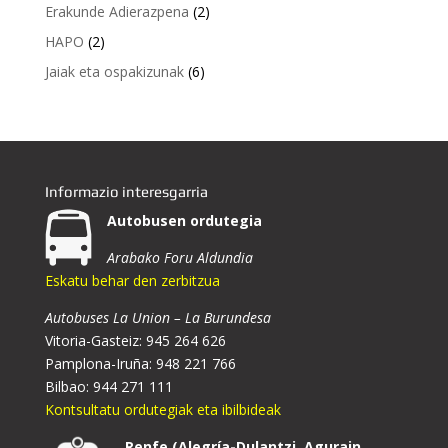
Erakunde Adierazpena
(2)
HAPO
(2)
Jaiak eta ospakizunak
(6)
Informazio interesgarria
Autobusen ordutegia
Arabako Foru Aldundia
Eskatu behar den zerbitzua
Autobuses La Union – La Burundesa
Vitoria-Gasteiz: 945 264 626
Pamplona-Iruña: 948 221 766
Bilbao: 944 271 111
Kontsultatu ordutegiak eta ibilbideak
Renfe (Alegría-Dulantzi, Agurain,