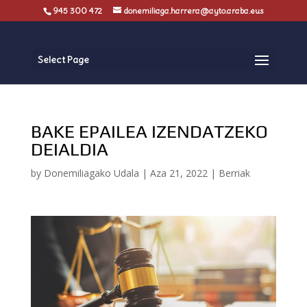
945 300 472
donemiliaga.harrera@ayto.araba.eus
Select Page
BAKE EPAILEA IZENDATZEKO
DEIALDIA
by
Donemiliagako Udala
|
Aza 21, 2022
|
Berriak