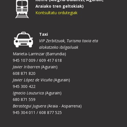
Araiako tren geltokiak)
Kontsultatu ordutegiak
Taxi
VIP Zerbitzuak, Turismo taxia eta
alokatzeko ibilgailuak
Marieta-Larrinzar (Barrundia)
945 107 009 / 609 417 618
Javier Iribarren (
Agurain)
608 871 820
Javier López de Vicuña (
Agurain)
945 300 422
Ignacio Lauzurica (
Agurain)
680 871 559
Berastegui Juguera (
Araia - Asparrena)
945 304 011 / 608 877 525