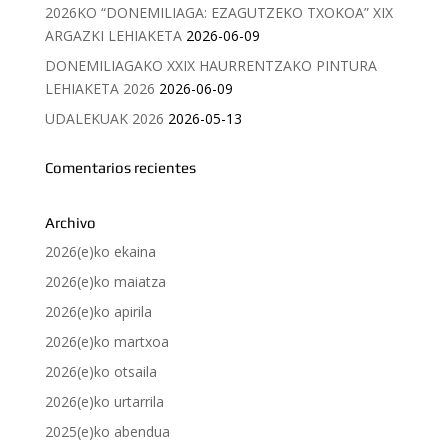
2026KO “DONEMILIAGA: EZAGUTZEKO TXOKOA” XIX
ARGAZKI LEHIAKETA
2026-06-09
DONEMILIAGAKO XXIX HAURRENTZAKO PINTURA
LEHIAKETA 2026
2026-06-09
UDALEKUAK 2026
2026-05-13
Comentarios recientes
Archivo
2026(e)ko ekaina
2026(e)ko maiatza
2026(e)ko apirila
2026(e)ko martxoa
2026(e)ko otsaila
2026(e)ko urtarrila
2025(e)ko abendua