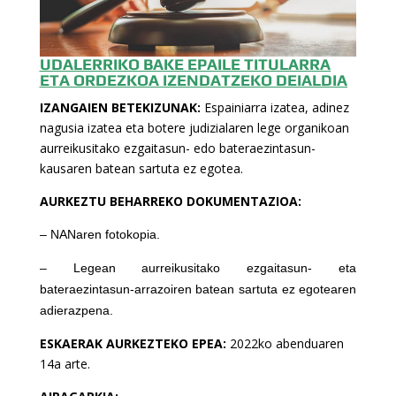
UDALERRIKO BAKE EPAILE TITULARRA
ETA ORDEZKOA IZENDATZEKO DEIALDIA
IZANGAIEN BETEKIZUNAK:
Espainiarra izatea, adinez
nagusia izatea eta botere judizialaren lege organikoan
aurreikusitako ezgaitasun- edo bateraezintasun-
kausaren batean sartuta ez egotea.
AURKEZTU BEHARREKO DOKUMENTAZIOA:
– NANaren fotokopia.
– Legean aurreikusitako ezgaitasun- eta
bateraezintasun-arrazoiren batean sartuta ez egotearen
adierazpena.
ESKAERAK AURKEZTEKO EPEA:
2022ko abenduaren
14a arte.