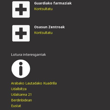
Guardiako farmaziak
Kontsultatu
Osasun Zentroak
Kontsultatu
Lotura interesgarriak
Arabako Lautadako Kuadrilla
Udalbiltza
Udalsarea 21
Berdinbidean
Eustat