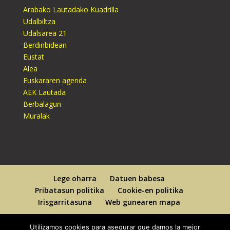
Arabako Lautadako Kuadrilla
Udalbiltza
Udalsarea 21
Berdinbidean
Eustat
Alea
Euskararen agenda
AEK Lautada
Berbalagun
Muralak
Lege oharra
Datuen babesa
Pribatasun politika
Cookie-en politika
Irisgarritasuna
Web gunearen mapa
Utilizamos cookies para asegurar que damos la mejor