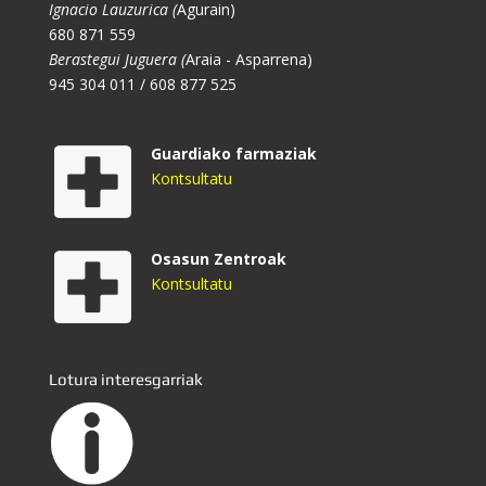
Ignacio Lauzurica (
Agurain)
680 871 559
Berastegui Juguera (
Araia - Asparrena)
945 304 011 / 608 877 525
Guardiako farmaziak
Kontsultatu
Osasun Zentroak
Kontsultatu
Lotura interesgarriak