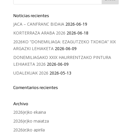
Noticias recientes
JACA – CANFRANC BIDAIA
2026-06-19
KORTERRAZA ARABA 2026
2026-06-18
2026KO “DONEMILIAGA: EZAGUTZEKO TXOKOA” XIX
ARGAZKI LEHIAKETA
2026-06-09
DONEMILIAGAKO XXIX HAURRENTZAKO PINTURA
LEHIAKETA 2026
2026-06-09
UDALEKUAK 2026
2026-05-13
Comentarios recientes
Archivo
2026(e)ko ekaina
2026(e)ko maiatza
2026(e)ko apirila