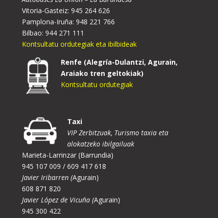
Vitoria-Gasteiz: 945 264 626
Pamplona-Iruña: 948 221 766
Bilbao: 944 271 111
Kontsultatu ordutegiak eta ibilbideak
Renfe (Alegría-Dulantzi, Agurain,
Araiako tren geltokiak)
Kontsultatu ordutegiak
Taxi
VIP Zerbitzuak, Turismo taxia eta
alokatzeko ibilgailuak
Marieta-Larrinzar (Barrundia)
945 107 009 / 609 417 618
Javier Iribarren (
Agurain)
608 871 820
Javier López de Vicuña (
Agurain)
945 300 422