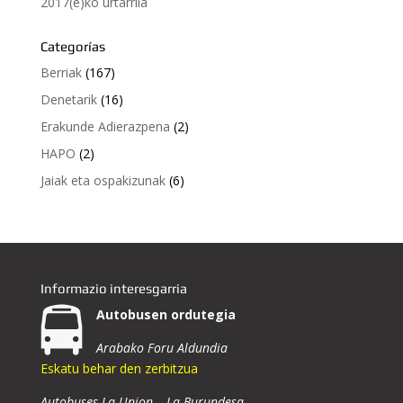
2017(e)ko urtarrila
Categorías
Berriak
(167)
Denetarik
(16)
Erakunde Adierazpena
(2)
HAPO
(2)
Jaiak eta ospakizunak
(6)
Informazio interesgarria
Autobusen ordutegia
Arabako Foru Aldundia
Eskatu behar den zerbitzua
Autobuses La Union – La Burundesa