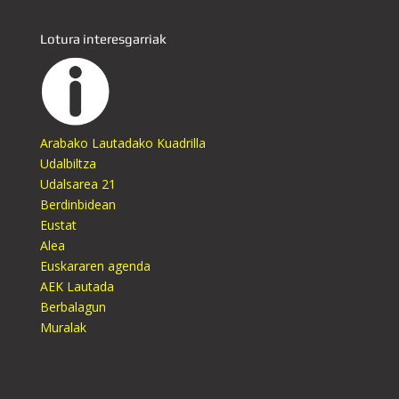
Lotura interesgarriak
Arabako Lautadako Kuadrilla
Udalbiltza
Udalsarea 21
Berdinbidean
Eustat
Alea
Euskararen agenda
AEK Lautada
Berbalagun
Muralak