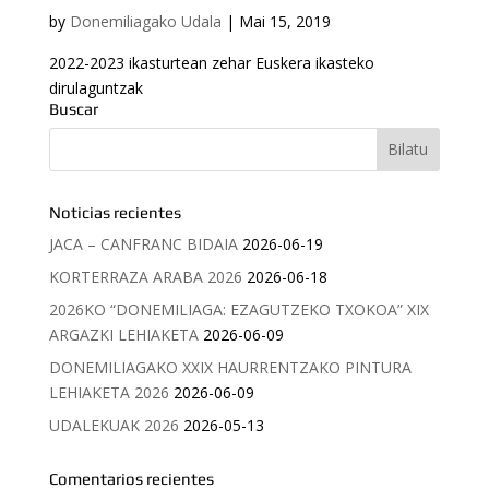
by
Donemiliagako Udala
|
Mai 15, 2019
2022-2023 ikasturtean zehar Euskera ikasteko
dirulaguntzak
Buscar
Noticias recientes
JACA – CANFRANC BIDAIA
2026-06-19
KORTERRAZA ARABA 2026
2026-06-18
2026KO “DONEMILIAGA: EZAGUTZEKO TXOKOA” XIX
ARGAZKI LEHIAKETA
2026-06-09
DONEMILIAGAKO XXIX HAURRENTZAKO PINTURA
LEHIAKETA 2026
2026-06-09
UDALEKUAK 2026
2026-05-13
Comentarios recientes