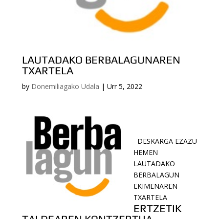
LAUTADAKO BERBALAGUNAREN
TXARTELA
by
Donemiliagako Udala
|
Urr 5, 2022
DESKARGA EZAZU
HEMEN
LAUTADAKO
BERBALAGUN
EKIMENAREN
TXARTELA
ERTZETIK
TALDEAREN KONTZERTUA