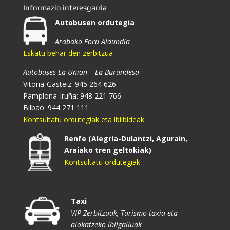
Informazio interesgarria
Autobusen ordutegia
Arabako Foru Aldundia
Eskatu behar den zerbitzua
Autobuses La Union – La Burundesa
Vitoria-Gasteiz: 945 264 626
Pamplona-Iruña: 948 221 766
Bilbao: 944 271 111
Kontsultatu ordutegiak eta ibilbideak
Renfe (Alegría-Dulantzi, Agurain,
Araiako tren geltokiak)
Kontsultatu ordutegiak
Taxi
VIP Zerbitzuak, Turismo taxia eta
alokatzeko ibilgailuak