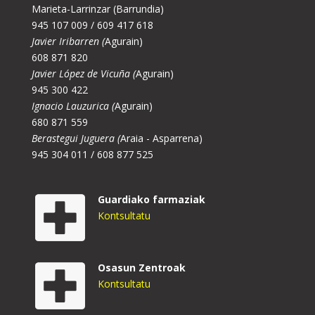
Marieta-Larrinzar (Barrundia)
945 107 009 / 609 417 618
Javier Iribarren (
Agurain)
608 871 820
Javier López de Vicuña (
Agurain)
945 300 422
Ignacio Lauzurica (
Agurain)
680 871 559
Berastegui Juguera (
Araia - Asparrena)
945 304 011 / 608 877 525
Guardiako farmaziak
Kontsultatu
Osasun Zentroak
Kontsultatu