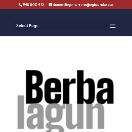
945 300 472
donemiliaga.harrera@ayto.araba.eus
Select Page