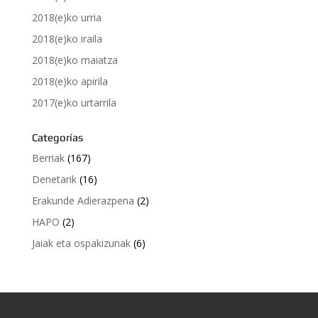
2018(e)ko urria
2018(e)ko iraila
2018(e)ko maiatza
2018(e)ko apirila
2017(e)ko urtarrila
Categorías
Berriak
(167)
Denetarik
(16)
Erakunde Adierazpena
(2)
HAPO
(2)
Jaiak eta ospakizunak
(6)