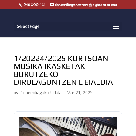
945 300 472
donemiliaga.harrera@ayto.araba.eus
Select Page
1/20224/2025 KURTSOAN
MUSIKA IKASKETAK
BURUTZEKO
DIRULAGUNTZEN DEIALDIA
by
Donemiliagako Udala
|
Mar 21, 2025