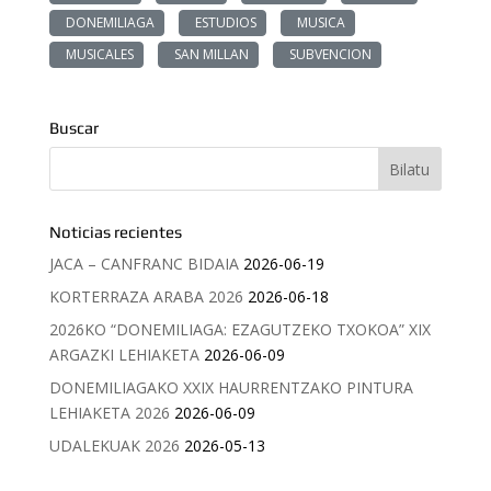
DONEMILIAGA
ESTUDIOS
MUSICA
MUSICALES
SAN MILLAN
SUBVENCION
Buscar
Noticias recientes
JACA – CANFRANC BIDAIA
2026-06-19
KORTERRAZA ARABA 2026
2026-06-18
2026KO “DONEMILIAGA: EZAGUTZEKO TXOKOA” XIX
ARGAZKI LEHIAKETA
2026-06-09
DONEMILIAGAKO XXIX HAURRENTZAKO PINTURA
LEHIAKETA 2026
2026-06-09
UDALEKUAK 2026
2026-05-13