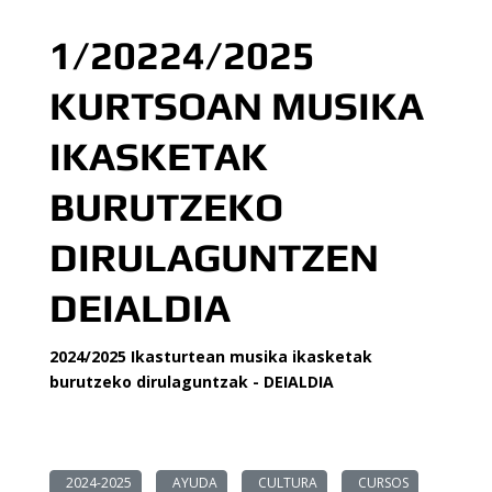
1/20224/2025
KURTSOAN MUSIKA
IKASKETAK
BURUTZEKO
DIRULAGUNTZEN
DEIALDIA
2024/2025 Ikasturtean musika ikasketak
burutzeko dirulaguntzak - DEIALDIA
2024-2025
AYUDA
CULTURA
CURSOS