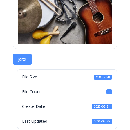
Jaitsi
File Size
410.86 KB
File Count
1
Create Date
2025-03-21
Last Updated
2025-03-25