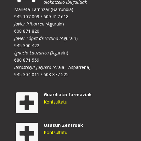
alokatzeko ibilgailuak
Marieta-Larrinzar (Barrundia)
945 107 009 / 609 417 618
Javier Iribarren (
Agurain)
608 871 820
Javier López de Vicuña (
Agurain)
945 300 422
Ignacio Lauzurica (
Agurain)
680 871 559
Berastegui Juguera (
Araia - Asparrena)
945 304 011 / 608 877 525
Guardiako farmaziak
Kontsultatu
Osasun Zentroak
Kontsultatu