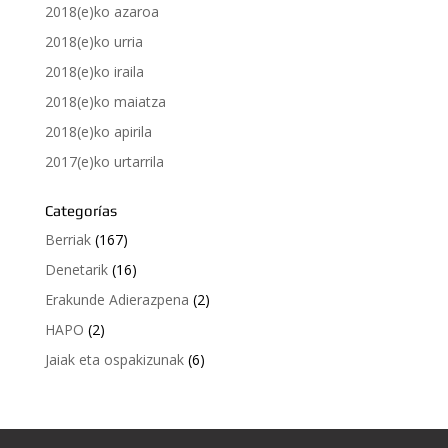
2018(e)ko azaroa
2018(e)ko urria
2018(e)ko iraila
2018(e)ko maiatza
2018(e)ko apirila
2017(e)ko urtarrila
Categorías
Berriak
(167)
Denetarik
(16)
Erakunde Adierazpena
(2)
HAPO
(2)
Jaiak eta ospakizunak
(6)