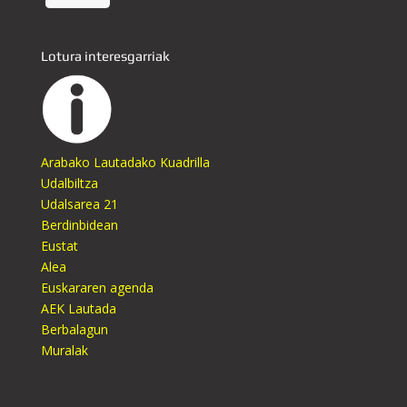
Lotura interesgarriak
Arabako Lautadako Kuadrilla
Udalbiltza
Udalsarea 21
Berdinbidean
Eustat
Alea
Euskararen agenda
AEK Lautada
Berbalagun
Muralak