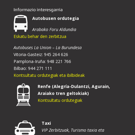
Informazio interesgarria
Autobusen ordutegia
Arabako Foru Aldundia
Eskatu behar den zerbitzua
Autobuses La Union – La Burundesa
Vitoria-Gasteiz: 945 264 626
Pamplona-Iruña: 948 221 766
Bilbao: 944 271 111
Kontsultatu ordutegiak eta ibilbideak
Renfe (Alegría-Dulantzi, Agurain,
Araiako tren geltokiak)
Kontsultatu ordutegiak
Taxi
VIP Zerbitzuak, Turismo taxia eta